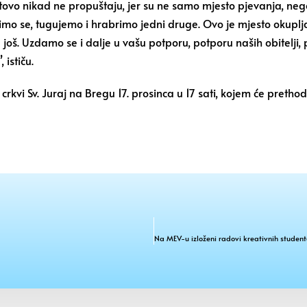
otovo nikad ne propuštaju, jer su ne samo mjesto pjevanja, neg
limo se, tugujemo i hrabrimo jedni druge. Ovo je mjesto okuplja
još. Uzdamo se i dalje u vašu potporu, potporu naših obitelji,
ističu.
crkvi Sv. Juraj na Bregu 17. prosinca u 17 sati, kojem će pretho