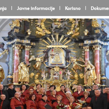
nja
Javne informacije
Korisno
Dokumen