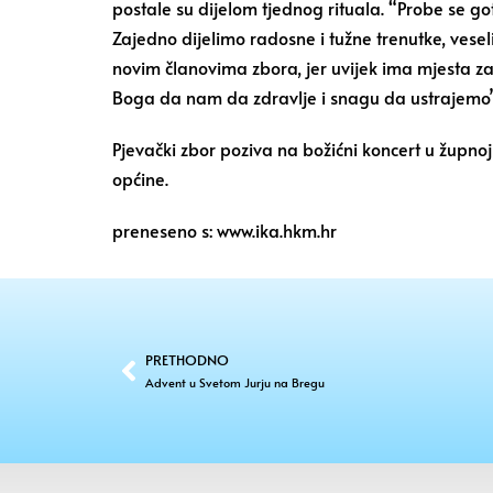
postale su dijelom tjednog rituala. “Probe se g
Zajedno dijelimo radosne i tužne trenutke, vese
novim članovima zbora, jer uvijek ima mjesta za 
Boga da nam da zdravlje i snagu da ustrajemo”, 
Pjevački zbor poziva na božićni koncert u župnoj 
općine.
preneseno s: www.ika.hkm.hr
PRETHODNO
Advent u Svetom Jurju na Bregu