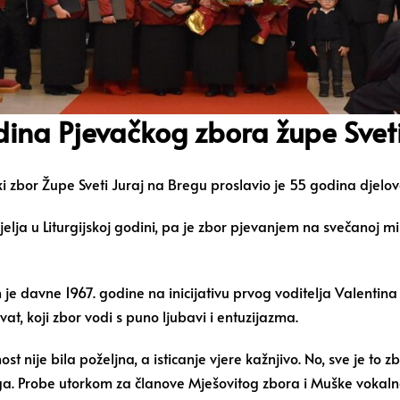
dina Pjevačkog zbora župe Sveti
ki zbor Župe Sveti Juraj na Bregu proslavio je 55 godina djelova
djelja u Liturgijskoj godini, pa je zbor pjevanjem na svečanoj m
je davne 1967. godine na inicijativu prvog voditelja Valentina
t, koji zbor vodi s puno ljubavi i entuzijazma.
 nije bila poželjna, a isticanje vjere kažnjivo. No, sve je to zb
ega. Probe utorkom za članove Mješovitog zbora i Muške vokal