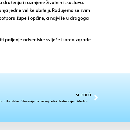
o druženja i razmjene životnih iskustava.
nja jedne velike obitelji. Radujemo se svim
 potporu župe i općine, a najviše u dragoga
diti paljenje adventske svijeće ispred zgrade
SLJEDEĆE
Na MEV-u izloženi radovi kreativnih studenta iz Hrvatske i Slovenije za razvoj četiri destinacije u Međimurju