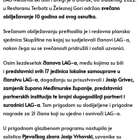
u Restoranu Terbotz u Železnoj Gori održao
svečano
obilježavanje 10 godina od svog osnutka.
Svečanom obilježavanju prethodila je i redovna planska
sjednica Skupštine na kojoj su sudjelovali članovi LAG-a,
nakon čega su se svečanosti pridružili i ostali uzvanici.
Osim šezdesetak
članova LAG-a
, među kojima su bili
i
predstavnici svih 17 jedinica lokalne samouprave u
članstvu LAG-a
, događanju su prisustvovali i
Josip Grivec,
zamjenik župana Međimurske županije
,
predstavnici
partnerskih institucija te brojni dugogodišnji partneri i
suradnici LAG-a
. Tom prigodom su dodijeljene i prigodne
nagrade za 21 člana koji su ujedno i osnivači LAG-a.
U prigodnom glazbenom programu nastupila je
solistica
Pjevačkog zbora Josip Vrhovski
, uzvanike su