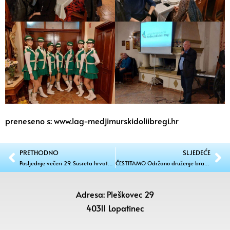
preneseno s: www.lag-medjimurskidoliibregi.hr
PRETHODNO
SLJEDEĆE
Posljednje večeri 29. Susreta hrvatskih tamburaških orkestara i sastava dodijeljene nagrade u kategorijama koncertnih sastava i folklornih sastava
ČESTITAMO Održano druženje bračnih parova koji ove godine obilježavaju 50 ili 60 godina braka
Adresa: Pleškovec 29
40311 Lopatinec