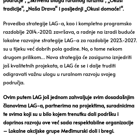
područje“, „Skrivena blaga ruralnog turizma“, „Okusi
tradicije“, „Naša Drava“ i posljednji „Okusi domaće!“.
Provedba strategije LAG-a, kao i kompletno programsko
razdoblje 2014.-2020. završava, a radnje na izradi buduće
lokalne razvojne strategije LAG-a za razdoblje 2023.-2027.
su u tijeku već dobrih pola godine. No, o tome nekom
drugom prilikom… Nova strategija će zasigurno iznjedriti
još kvalitetnih projekata, a LAG će se i dalje truditi
odigravati važnu ulogu u ruralnom razvoju svojeg
područja.
Ovim putem LAG još jednom zahvaljuje svim dosadašnjim
članovima LAG-a, partnerima na projektima, suradnicima
te svima koji su u bilo kojem trenutku dali podršku i
doprinos razvoju ove već sada respektabilne organizacije
– Lokalne akcijske grupe Međimurski doli i bregi.