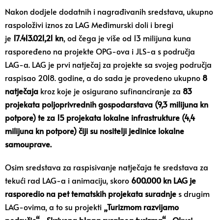
Nakon dodjele dodatnih i nagrađivanih sredstava, ukupno
raspoloživi iznos za LAG Međimurski doli i bregi
je
17.413.021,21 kn
, od čega je više od 13 milijuna kuna
raspoređeno na projekte OPG-ova i JLS-a s područja
LAG-a. LAG je prvi natječaj za projekte sa svojeg područja
raspisao 2018. godine, a do sada je provedeno ukupno
8
natječaja
kroz koje je osigurano sufinanciranje za
83
projekata poljoprivrednih gospodarstava (9,3 milijuna kn
potpore) te za 15 projekata lokalne infrastrukture (4,4
milijuna kn potpore) čiji su nositelji jedinice lokalne
samouprave.
Osim sredstava za raspisivanje natječaja te sredstava za
tekući rad LAG-a i animaciju, skoro
600.000 kn LAG je
rasporedio na pet tematskih projekata suradnje
s drugim
LAG-ovima, a to su projekti
„Turizmom razvijamo