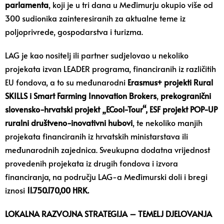
parlamenta
, koji je u tri dana u Međimurju okupio više od
300 sudionika zainteresiranih za aktualne teme iz
poljoprivrede, gospodarstva i turizma.
LAG je kao nositelj ili partner sudjelovao u nekoliko
projekata izvan LEADER programa, financiranih iz različitih
EU fondova, a to su međunarodni
Erasmus+ projekti Rural
SKILLS i Smart Farming Innovation Brokers
,
prekogranični
slovensko-hrvatski projekt „ECool-Tour“, ESF projekt POP-UP
ruralni društveno-inovativni hubovi
, te nekoliko manjih
projekata financiranih iz hrvatskih ministarstava ili
međunarodnih zajednica. Sveukupna dodatna vrijednost
provedenih projekata iz drugih fondova i izvora
financiranja, na području LAG-a Međimurski doli i bregi
iznosi
11.750.170,00 HRK.
LOKALNA RAZVOJNA STRATEGIJA – TEMELJ DJELOVANJA