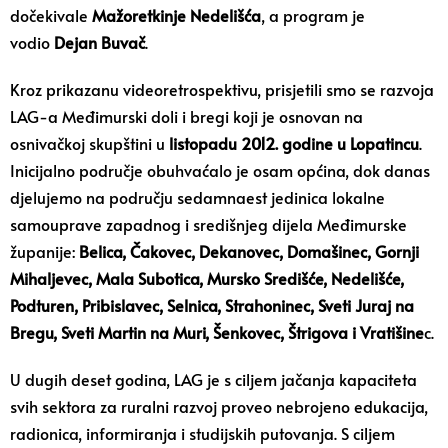
dočekivale
Mažoretkinje Nedelišća
, a program je
vodio
Dejan Buvač
.
Kroz prikazanu videoretrospektivu, prisjetili smo se razvoja
LAG-a Međimurski doli i bregi koji je osnovan na
osnivačkoj skupštini u
listopadu 2012. godine u Lopatincu
.
Inicijalno područje obuhvaćalo je osam općina, dok danas
djelujemo na području sedamnaest jedinica lokalne
samouprave zapadnog i središnjeg dijela Međimurske
županije:
Belica, Čakovec, Dekanovec, Domašinec, Gornji
Mihaljevec, Mala Subotica, Mursko Središće, Nedelišće,
Podturen, Pribislavec, Selnica, Strahoninec, Sveti Juraj na
Bregu, Sveti Martin na Muri, Šenkovec, Štrigova i Vratišine
c.
U dugih deset godina, LAG je s ciljem jačanja kapaciteta
svih sektora za ruralni razvoj proveo nebrojeno edukacija,
radionica, informiranja i studijskih putovanja. S ciljem