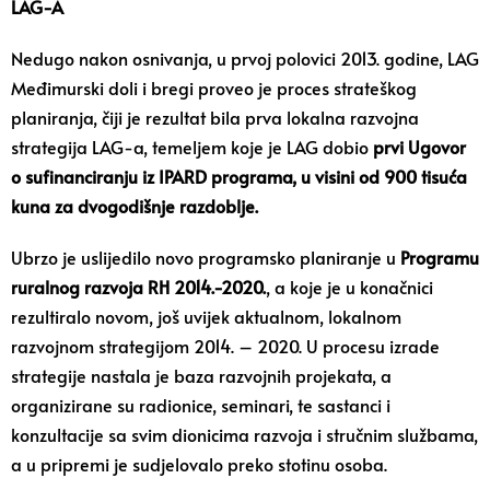
LAG-A
Nedugo nakon osnivanja, u prvoj polovici 2013. godine, LAG
Međimurski doli i bregi proveo je proces strateškog
planiranja, čiji je rezultat bila prva lokalna razvojna
strategija LAG-a, temeljem koje je LAG dobio
prvi Ugovor
o sufinanciranju iz IPARD programa, u visini od 900 tisuća
kuna za dvogodišnje razdoblje.
Ubrzo je uslijedilo novo programsko planiranje u
Programu
ruralnog razvoja RH 2014.-2020.
, a koje je u konačnici
rezultiralo novom, još uvijek aktualnom, lokalnom
razvojnom strategijom 2014. – 2020. U procesu izrade
strategije nastala je baza razvojnih projekata, a
organizirane su radionice, seminari, te sastanci i
konzultacije sa svim dionicima razvoja i stručnim službama,
a u pripremi je sudjelovalo preko stotinu osoba.