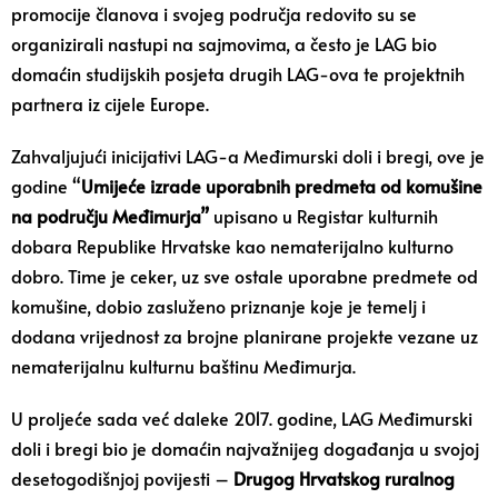
promocije članova i svojeg područja redovito su se
organizirali nastupi na sajmovima, a često je LAG bio
domaćin studijskih posjeta drugih LAG-ova te projektnih
partnera iz cijele Europe.
Zahvaljujući inicijativi LAG-a Međimurski doli i bregi, ove je
godine “
Umijeće izrade uporabnih predmeta od komušine
na području Međimurja”
upisano u Registar kulturnih
dobara Republike Hrvatske kao nematerijalno kulturno
dobro. Time je ceker, uz sve ostale uporabne predmete od
komušine, dobio zasluženo priznanje koje je temelj i
dodana vrijednost za brojne planirane projekte vezane uz
nematerijalnu kulturnu baštinu Međimurja.
U proljeće sada već daleke 2017. godine, LAG Međimurski
doli i bregi bio je domaćin najvažnijeg događanja u svojoj
desetogodišnjoj povijesti –
Drugog Hrvatskog ruralnog