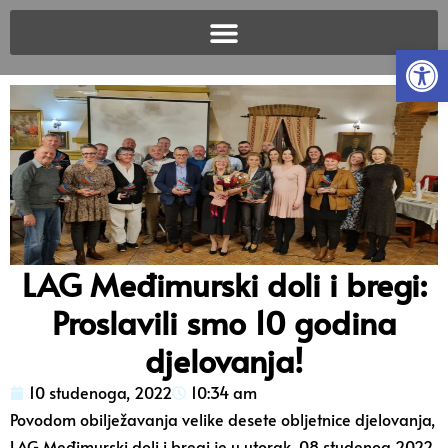
Open
LAG Međimurski doli i bregi:
Proslavili smo 10 godina
djelovanja!
10 studenoga, 2022
10:34 am
Povodom obilježavanja velike desete obljetnice djelovanja,
LAG Međimurski doli i bregi je u utorak, 08 studenog 2022.