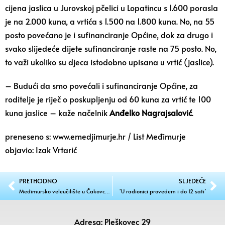
cijena jaslica u Jurovskoj pčelici u Lopatincu s 1.600 porasla
je na 2.000 kuna, a vrtića s 1.500 na 1.800 kuna. No, na 55
posto povećano je i sufinanciranje Općine, dok za drugo i
svako slijedeće dijete sufinanciranje raste na 75 posto. No,
to važi ukoliko su djeca istodobno upisana u vrtić (jaslice).
– Budući da smo povećali i sufinanciranje Općine, za
roditelje je riječ o poskupljenju od 60 kuna za vrtić te 100
kuna jaslice – kaže načelnik
Anđelko Nagrajsalović
.
preneseno s: www.emedjimurje.hr / List Međimurje
objavio: Izak Vrtarić
PRETHODNO
SLJEDEĆE
Međimursko veleučilište u Čakovcu ugostilo studente i profesore sa sedam fakulteta
‘U radionici provedem i do 12 sati’
Adresa: Pleškovec 29