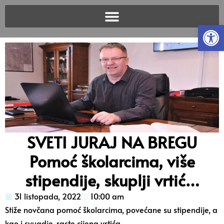
Open
SVETI JURAJ NA BREGU
Pomoć školarcima, više
stipendije, skuplji vrtić…
31 listopada, 2022
10:00 am
Stiže novčana pomoć školarcima, povećane su stipendije, a
kao i svugdje, raste cijena vrtića