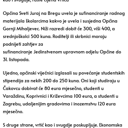
Općina Sveti Juraj na Bregu uvela je sufinanciranje radnog
materijala školarcima kakvo je uvela i susjedna Općina
Gornji Mihaljevec. Niži razredi dobit će 300, viši 400, a
srednjoškolci 500 kuna. Roditelji ili skrbnici moraju
podnijeti zahtjev za
sufinanciranje Jedinstvenom upravnom odjelu Općine do
31. listopada.
Ujedno, općinski vijećnici izglasali su povećanje studentskih
stipendija za nekih 200 do 250 kuna. Oni koji studiraju u
Čakovcu dobivat će 80 eura mjesečno, studenti u
Varaždinu, Koprivnici i Križevcima 100 eura, a studenti u
Zagrebu, udaljenijim gradovima i inozemstvu 120 eura
mjesečno.
S druge strane, vrtić kao i svugdje poskupljuje. Ekonomska