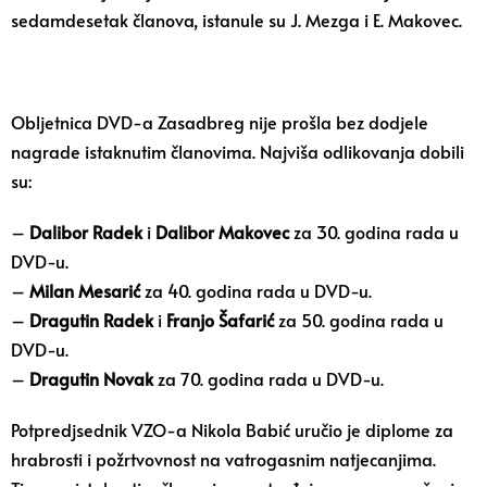
sedamdesetak članova, istanule su J. Mezga i E. Makovec.
Obljetnica DVD-a Zasadbreg nije prošla bez dodjele
nagrade istaknutim članovima. Najviša odlikovanja dobili
su:
–
Dalibor Radek
i
Dalibor Makovec
za 30. godina rada u
DVD-u.
–
Milan Mesarić
za 40. godina rada u DVD-u.
–
Dragutin Radek
i
Franjo Šafarić
za 50. godina rada u
DVD-u.
–
Dragutin Novak
za 70. godina rada u DVD-u.
Potpredjsednik VZO-a Nikola Babić uručio je diplome za
hrabrosti i požrtvovnost na vatrogasnim natjecanjima.