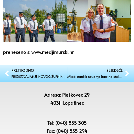
preneseno s: www.medjimurski.hr
PRETHODNO
SLJEDEĆE
PREDSTAVLJANJE NOVOG ŽUPNIKA VLČ. DANIJELA BISTROVIĆA U ŽUPI SVETI JURAJ NA BREGU
Mladi naučili nove vještine na stolnoteniskom kampu u Zasadbregu
Adresa: Pleškovec 29
40311 Lopatinec
Tel: (040) 855 305
Fax: (040) 855 294