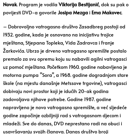
Novak
. Program je vodila
Viktorija Bestijanić
, dok su pak o
povijesti DVD-a govorile
Josipa Mezga
i
Ema Makovec
.
– Dobrovoljno vatrogasno društvo Zasadbreg postoji od
1932. godine, kada je osnovano na inicijativu trojice
mještana, Stjepana Topleka, Vida Zadravca i Franje
Žarkovića. Ubrzo je drveno vatrogasno spremište postalo
premalo za svu opremu koju su nabavili agilni vatrogasci
uz pomoć mještana. Početkom 1960. godine nabavljena je
motorna pumpa ”Sora”, a 1968. godine dogradnjom stare
škole (na mjestu današnje Metssove trgovine), vatrogasci
dobivaju novi prostor koji je idućih 20-ak godina
zadovoljava njihove potrebe. Godine 1987. godine
napravljeno je novo vatrogasno spremište, a već sljedeće
godine započinje ozbiljniji rad s vatrogasnom djecom i
mladeži. Sve do danas, DVD neprestano radi na obuci i
usavršavanju svojih članova. Danas društvo broji