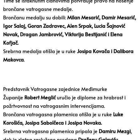
Time se istaknutim članovima potvrđuje pravo na nošenje
brončane vatrogasne medalje.
Brončanu medalju su dobili:
Milan Mesarić, Damir Mesarić,
Igor Salaj, Goran Zadravec, Alen Srpak, Lucia Šajnović
Novak, Dragan Jambrović, Viktorija Bestijanić i Elena
Kofjač.
Srebrna medalja otišla je u ruke
Josipa Kovača i Dalibora
Makovca
.
Predstavnik Vatrogasne zajednice Međimurke
Županije
Robert Meglić
uručio je diplome za hrabrost i
požrtvovnost na vatrogasnim intervencijama.
Brončana vatrogasna plamenica otišla je u ruke
Luke
Korošića, Josipa Sabolčeca i Josipa Novaka.
Srebrna vatrogasna plamenica pripala je
Damiru Mezgi
,
dok je zlatna zasluženo predana
Draženu Galoviću.