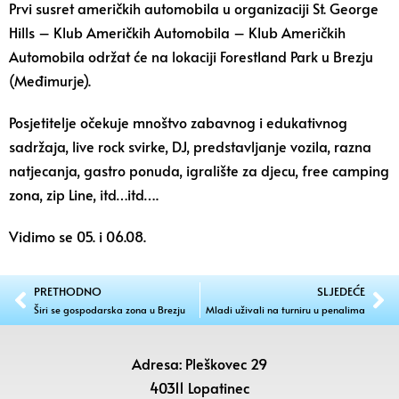
Prvi susret američkih automobila u organizaciji
St. George
Hills – Klub Američkih Automobila
– Klub Američkih
Automobila održat će na lokaciji Forestland Park u Brezju
(Međimurje).
Posjetitelje očekuje mnoštvo zabavnog i edukativnog
sadržaja, live rock svirke, DJ, predstavljanje vozila, razna
natjecanja, gastro ponuda, igralište za djecu, free camping
zona, zip Line, itd…itd….
Vidimo se 05. i 06.08.
PRETHODNO
SLJEDEĆE
Širi se gospodarska zona u Brezju
Mladi uživali na turniru u penalima
Adresa: Pleškovec 29
40311 Lopatinec