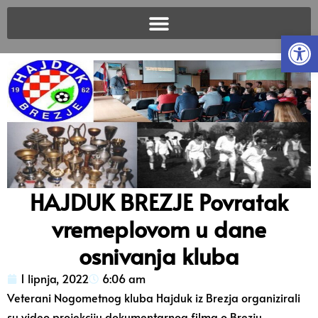
Open
HAJDUK BREZJE Povratak
vremeplovom u dane
osnivanja kluba
1 lipnja, 2022
6:06 am
Veterani Nogometnog kluba Hajduk iz Brezja organizirali
su video projekciju dokumentarnog filma o Brezju