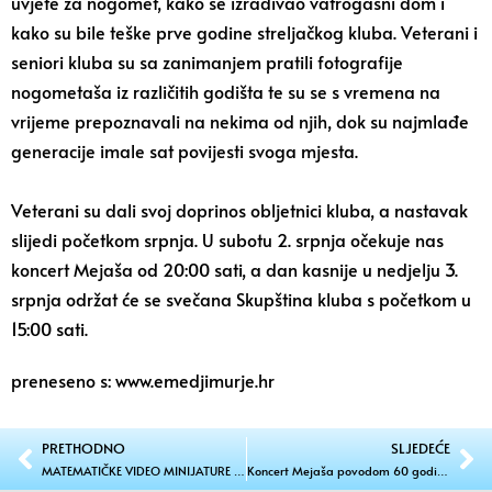
uvjete za nogomet, kako se izrađivao vatrogasni dom i
kako su bile teške prve godine streljačkog kluba. Veterani i
seniori kluba su sa zanimanjem pratili fotografije
nogometaša iz različitih godišta te su se s vremena na
vrijeme prepoznavali na nekima od njih, dok su najmlađe
generacije imale sat povijesti svoga mjesta.
Veterani su dali svoj doprinos obljetnici kluba, a nastavak
slijedi početkom srpnja. U subotu 2. srpnja očekuje nas
koncert Mejaša od 20:00 sati, a dan kasnije u nedjelju 3.
srpnja održat će se svečana Skupština kluba s početkom u
15:00 sati.
preneseno s: www.emedjimurje.hr
PRETHODNO
SLJEDEĆE
MATEMATIČKE VIDEO MINIJATURE Suradnja škola iz Sarajeva, Čakovca i Svetog Jurja na Bregu
Koncert Mejaša povodom 60 godina NK Hajduk Brezje