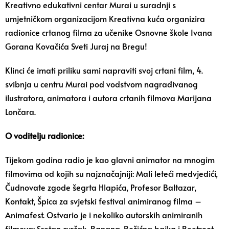
Kreativno edukativni centar Murai u suradnji s
umjetničkom organizacijom Kreativna kuća organizira
radionice crtanog filma za učenike Osnovne škole Ivana
Gorana Kovačića Sveti Juraj na Bregu!
Klinci će imati priliku sami napraviti svoj crtani film, 4.
svibnja u centru Murai pod vodstvom nagrađivanog
ilustratora, animatora i autora crtanih filmova Marijana
Lončara.
O voditelju radionice:
Tijekom godina radio je kao glavni animator na mnogim
filmovima od kojih su najznačajniji: Mali leteći medvjedići,
Čudnovate zgode šegrta Hlapića, Profesor Baltazar,
Kontakt, Špica za svjetski festival animiranog filma –
Animafest. Ostvario je i nekoliko autorskih animiranih
filmova: Sretan cvrčak, Banana, Božićna bajka i Beetroot.