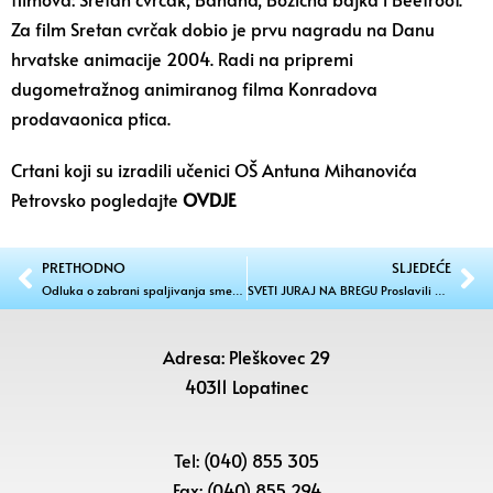
Za film Sretan cvrčak dobio je prvu nagradu na Danu
hrvatske animacije 2004. Radi na pripremi
dugometražnog animiranog filma Konradova
prodavaonica ptica.
Crtani koji su izradili učenici OŠ Antuna Mihanovića
Petrovsko pogledajte
OVDJE
PRETHODNO
SLJEDEĆE
Odluka o zabrani spaljivanja smeća, korova, suhe trave i drugog poljoprivrednog i šumskog otpada – za 2022. godinu
SVETI JURAJ NA BREGU Proslavili Dan općine i nagradili zaslužne
Adresa: Pleškovec 29
40311 Lopatinec
Tel: (040) 855 305
Fax: (040) 855 294