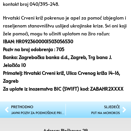
kontakt broj 040/395-248.
Hrvatski Crveni križ pokrenuo je apel za pomoć izbjeglom i
raseljenom stanovništvu uslijed ukrajinske krize. Svi oni koji
žele pomoći, mogu to učiniti uplatom na žiro račun:
IBAN: HR0923600001503056530
Poziv na broj odobrenja : 705
Banka: Zagrebačka banka d.d., Zagreb, Trg bana J.
Jelačića 10
Primatelj: Hrvatski Crveni križ, Ulica Crvenog križa 14-16,
Zagreb
Za uplate iz inozemstva BIC (SWIFT) kod: ZABAHR2XXXX
PRETHODNO
SLJEDEĆE
JAVNI POZIV ZA PODNOŠENJE PRIJEDLOGA ZA DODJELU JAVNIH PRIZNANJA OPĆINE SVETI JURAJ NA BREGU U 2022. GODINI
PUT NA MOHOKOS
Adresa: Pleškovec 29