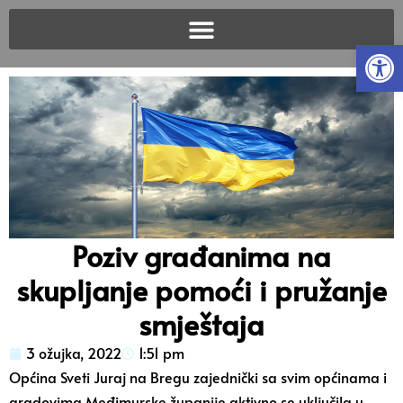
Open
Poziv građanima na
skupljanje pomoći i pružanje
smještaja
3 ožujka, 2022
1:51 pm
Općina Sveti Juraj na Bregu zajednički sa svim općinama i
gradovima Međimurske županije aktivno se uključila u