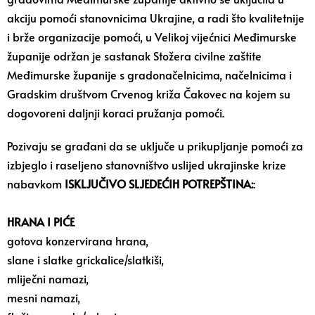
akciju pomoći stanovnicima Ukrajine, a radi što kvalitetnije
i brže organizacije pomoći, u Velikoj vijećnici Međimurske
županije održan je sastanak Stožera civilne zaštite
Međimurske županije s gradonačelnicima, načelnicima i
Gradskim društvom Crvenog križa Čakovec na kojem su
dogovoreni daljnji koraci pružanja pomoći.
Pozivaju se građani da se uključe u prikupljanje pomoći za
izbjeglo i raseljeno stanovništvo uslijed ukrajinske krize
nabavkom
ISKLJUČIVO SLJEDEĆIH POTREPŠTINA:
:
HRANA I PIĆE
gotova konzervirana hrana,
slane i slatke grickalice/slatkiši,
mliječni namazi,
mesni namazi,