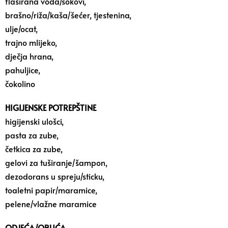
flaširana voda/sokovi,
brašno/riža/kaša/šećer, tjestenina,
ulje/ocat,
trajno mlijeko,
dječja hrana,
pahuljice,
čokolino
HIGIJENSKE POTREPŠTINE
higijenski ulošci,
pasta za zube,
četkica za zube,
gelovi za tuširanje/šampon,
dezodorans u spreju/sticku,
toaletni papir/maramice,
pelene/vlažne maramice
ODJEĆA/OBUĆA