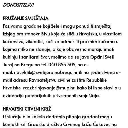
DONOSITELJU!
PRUŽANJE SMJEŠTAJA
Pozivamo građane koji žele i mogu ponuditi smještaj
izbjeglom stanovništvu koje će stići u Hrvatsku, u vlastitom
kućanstvu, vikendici, kući za odmor ili praznim kućama u
kojima nitko ne stanuje, a koje obavezno moraju imati
kuhinju i sanitarni čvor, molimo da se jave Općini Sveti
Juraj na Bregu na tel. 040 855 305, na e-
mail:
nacelnik@svetijurajnabregu.hr
ili na jedinstvenu e-
mail adresu Ravnateljstvu civilne zaštite Republike
Hrvatske
rcz.zbrinjavanje@mup.hr
kako bi ih se stavilo u
evidenciju potencijalnih privremenih smještaja.
HRVATSKI CRVENI KRIŽ
U slučaju bilo kakvih dodatnih pitanja građani mogu
kontaktirati Gradsko društvo Crvenog križa Čakovec na