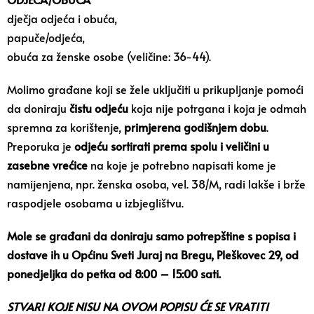
dječja odjeća i obuća,
papuče/odjeća,
obuća za ženske osobe (veličine: 36-44).
Molimo građane koji se žele uključiti u prikupljanje pomoći
da doniraju
čistu odjeću
koja nije potrgana i koja je odmah
spremna za korištenje,
primjerena godišnjem dobu
.
Preporuka je
odjeću sortirati prema spolu i veličini u
zasebne vrećice
na koje je potrebno napisati kome je
namijenjena, npr. ženska osoba, vel. 38/M, radi lakše i brže
raspodjele osobama u izbjeglištvu.
Mole se građani da doniraju samo potrepštine s popisa i
dostave ih u Općinu Sveti Juraj na Bregu, Pleškovec 29, od
ponedjeljka do petka od 8:00 – 15:00 sati.
STVARI KOJE NISU NA OVOM POPISU ĆE SE VRATITI