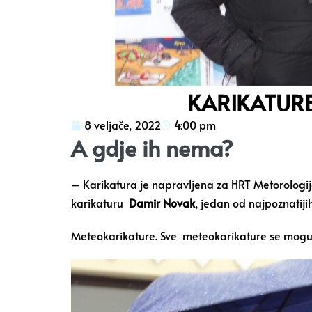
KARIKATUR
8 veljače, 2022
4:00 pm
A gdje ih nema?
– Karikatura je napravljena za HRT Metorolog
karikaturu
Damir Novak
, jedan od najpoznatiji
Meteokarikature. Sve meteokarikature se mogu 