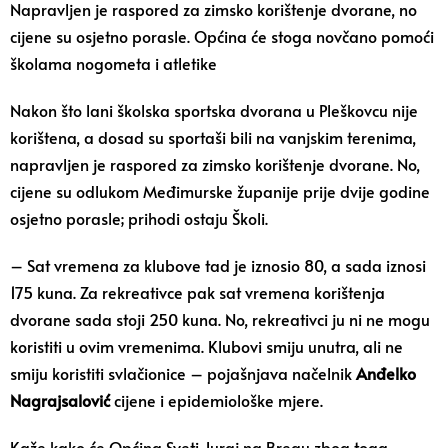
Napravljen je raspored za zimsko korištenje dvorane, no
cijene su osjetno porasle. Općina će stoga novčano pomoći
školama nogometa i atletike
Nakon što lani školska sportska dvorana u Pleškovcu nije
korištena, a dosad su sportaši bili na vanjskim terenima,
napravljen je raspored za zimsko korištenje dvorane. No,
cijene su odlukom Međimurske županije prije dvije godine
osjetno porasle; prihodi ostaju Školi.
– Sat vremena za klubove tad je iznosio 80, a sada iznosi
175 kuna. Za rekreativce pak sat vremena korištenja
dvorane sada stoji 250 kuna. No, rekreativci ju ni ne mogu
koristiti u ovim vremenima. Klubovi smiju unutra, ali ne
smiju koristiti svlačionice – pojašnjava načelnik
Anđelko
Nagrajsalović
cijene i epidemiološke mjere.
Kaže kako će Općina Sveti Juraj na Bregu zbog toga