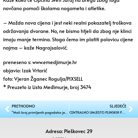
novčano pomoći školama nogometa i atletike.
– Možda nova cijena i jest neki realni pokazatelj troškova
održavanja dvorane. No, ne bismo htjeli da zbog nje klinci
imaju manje termina. Stoga ćemo im platiti polovicu cijene
najma – kaže Nagrajsalović.
preneseno s: www.emedjimurje.hr
objavio: Izak Vrtarić
foto: Vjeran Žganec Rogulja/PIXSELL
* Preuzeto iz Lista Međimurje, broj 3474
PRETHODNO
SLJEDEĆE
“Mali broj primljenih pogodaka je rezultat igranja obrane cijele momčadi”
CENTRALNO UMJESTO PLINSKIH PEĆI Bolje grijanje za streljače Zelenbora
Adresa: Pleškovec 29