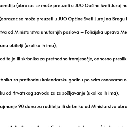
pendiju (obrazac se može preuzeti u JUO Općine Sveti Juraj na 
(obrazac se može preuzeti u JUO Općine Sveti Juraj na Bregu il
stva od Ministarstva unutarnjih poslova – Policijska uprava M
ana obitelji (ukoliko ih ima),
ditelja ili skrbnika za prethodno tromjesečje, odnosno presli
i skrbnika za prethodnu kalendarsku godinu po svim osnovama o
niku od Hrvatskog zavoda za zapošljavanje (ukoliko ih ima),
jmanje 90 dana za roditelja ili skrbnika od Ministarstva obr