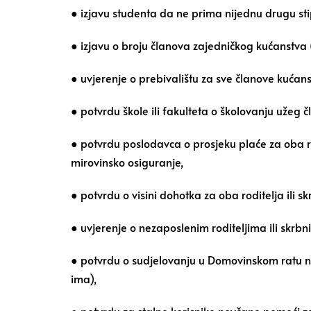
● izjavu studenta da ne prima nijednu drugu sti
● izjavu o broju članova zajedničkog kućanstva 
● uvjerenje o prebivalištu za sve članove kućan
● potvrdu škole ili fakulteta o školovanju užeg čl
● potvrdu poslodavca o prosjeku plaće za oba ro
mirovinsko osiguranje,
● potvrdu o visini dohotka za oba roditelja il
● uvjerenje o nezaposlenim roditeljima ili skrb
● potvrdu o sudjelovanju u Domovinskom ratu na
ima),