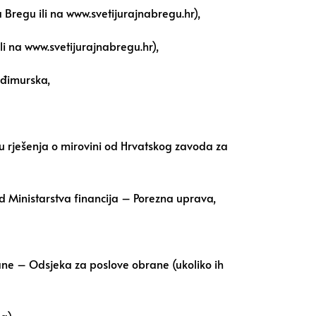
Bregu ili na www.svetijurajnabregu.hr),
i na www.svetijurajnabregu.hr),
eđimurska,
ku rješenja o mirovini od Hrvatskog zavoda za
d Ministarstva financija – Porezna uprava,
ane – Odsjeka za poslove obrane (ukoliko ih