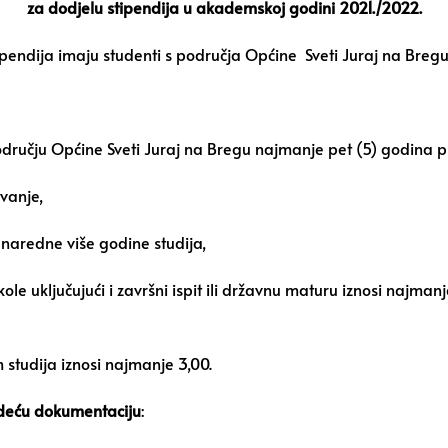
za dodjelu stipendija u akademskoj godini 2021./2022.
ipendija imaju studenti s područja Općine Sveti Juraj na Breg
na području Općine Sveti Juraj na Bregu najmanje pet (5) godina 
vanje,
i naredne više godine studija,
ole uključujući i završni ispit ili državnu maturu iznosi najman
m studija iznosi najmanje 3,00.
jedeću dokumentaciju
: