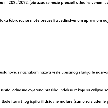
odini 2021./2022. (obrazac se može preuzeti u Jedinstvenom up
ataka (obrazac se može preuzeti u Jedinstvenom upravnom odjel
 ustanove, s naznakom naziva vrste upisanog studija te nazivom
spita, odnosno ovjerena preslika indeksa iz koje su vidljive sv
 škole i završnog ispita ili državne mature (samo za studente