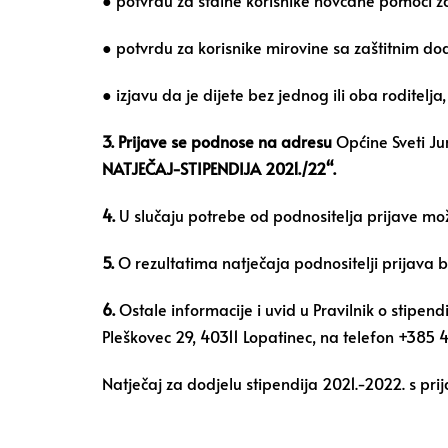
● potvrdu za stalne korisnike novčane pomoći za r
● potvrdu za korisnike mirovine sa zaštitnim dod
● izjavu da je dijete bez jednog ili oba roditelja
3. Prijave se podnose na adresu
Općine Sveti Ju
NATJEČAJ-STIPENDIJA 2021./22“.
4.
U slučaju potrebe od podnositelja prijave mož
5.
O rezultatima natječaja podnositelji prijava b
6.
Ostale informacije i uvid u Pravilnik o stipe
Pleškovec 29, 40311 Lopatinec, na telefon +385
Natječaj za dodjelu stipendija 2021.-2022. s pr