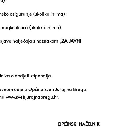
a),
sko osiguranje (ukoliko ih ima) i
 majke ili oca (ukoliko ih ima).
 objave natječaja s naznakom
„ZA JAVNI
nika o dodjeli stipendija.
ravnom odjelu Općine Sveti Juraj na Bregu,
ma www.svetijurajnabregu.hr.
OPĆINSKI NAČELNIK