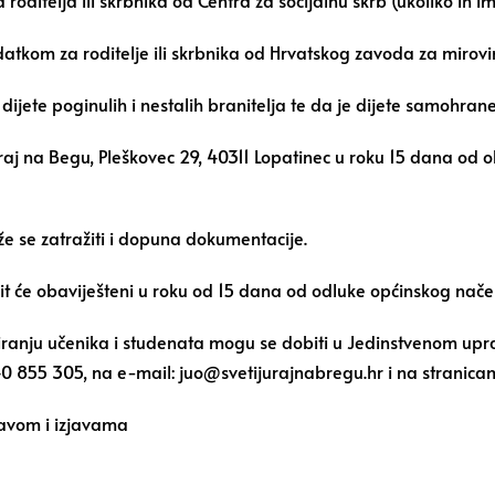
oditelja ili skrbnika od Centra za socijalnu skrb (ukoliko ih im
atkom za roditelje ili skrbnika od Hrvatskog zavoda za mirovin
, dijete poginulih i nestalih branitelja te da je dijete samohrane
raj na Begu, Pleškovec 29, 40311 Lopatinec u roku 15 dana od
e se zatražiti i dopuna dokumentacije.
it će obaviješteni u roku od 15 dana od odluke općinskog načel
ndiranju učenika i studenata mogu se dobiti u Jedinstvenom up
 40 855 305, na e-mail:
juo@svetijurajnabregu.hr
i na stranica
ijavom i izjavama