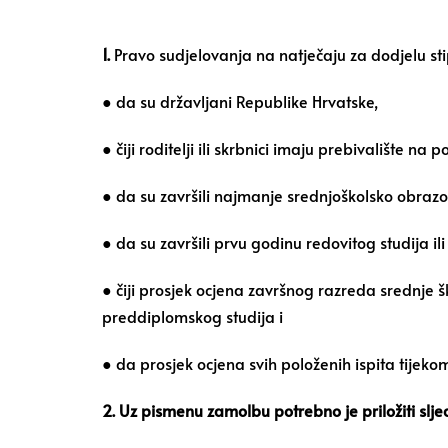
1.
Pravo sudjelovanja na natječaju za dodjelu st
● da su državljani Republike Hrvatske,
● čiji roditelji ili skrbnici imaju prebivalište 
● da su završili najmanje srednjoškolsko obrazo
● da su završili prvu godinu redovitog studija il
● čiji prosjek ocjena završnog razreda srednje šk
preddiplomskog studija i
● da prosjek ocjena svih položenih ispita tijeko
2. Uz pismenu zamolbu potrebno je priložiti sl