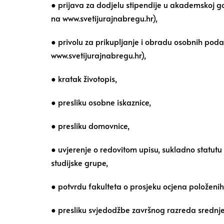
● prijava za dodjelu stipendije u akademskoj g
na www.svetijurajnabregu.hr),
● privolu za prikupljanje i obradu osobnih pod
www.svetijurajnabregu.hr),
● kratak životopis,
● presliku osobne iskaznice,
● presliku domovnice,
● uvjerenje o redovitom upisu, sukladno statutu
studijske grupe,
● potvrdu fakulteta o prosjeku ocjena položenih i
● presliku svjedodžbe završnog razreda srednje