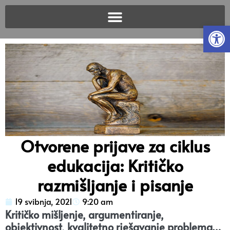
Open
Otvorene prijave za ciklus
edukacija: Kritičko
razmišljanje i pisanje
19 svibnja, 2021
9:20 am
Kritičko mišljenje, argumentiranje,
objektivnost, kvalitetno rješavanje problema…