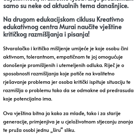
samo su neke od aktualnih tema današnjice.
Na drugom edukacijskom ciklusu Kreativno
edukativnog centra Murai naučite vještine
kritičkog razmišljanja i pisanja!
Stvaralačko i kritičko mišljenje umijeće je koje osobu čini
aktivnom, tolerantnom, empatičnom te joj omogućuje
donošenje promišljenih i utemeljenih odluka. Riječ je o
sposobnosti razmišljanja koje potiče na kvalitetno
rješavanje problema jer osoba kritički ispituje situaciju te
razmišlja o problemu tako da se odmakne od predrasuda
koje potencijalno ima.
Ova vještina bitna ja kako za mlađe, tako i za starije
generacije, primjenjiva je u cjeloživotnom stjecanju znanja
te pruža osobi jednu „širu“ sliku.