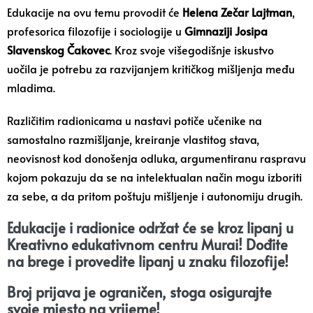
Edukacije na ovu temu provodit će
Helena Zečar Lajtman
,
profesorica filozofije i sociologije u
Gimnaziji Josipa
Slavenskog Čakovec
. Kroz svoje višegodišnje iskustvo
uočila je potrebu za razvijanjem kritičkog mišljenja među
mladima.
Različitim radionicama u nastavi potiče učenike na
samostalno razmišljanje, kreiranje vlastitog stava,
neovisnost kod donošenja odluka, argumentiranu raspravu
kojom pokazuju da se na intelektualan način mogu izboriti
za sebe, a da pritom poštuju mišljenje i autonomiju drugih.
Edukacije i radionice održat će se kroz lipanj u
Kreativno edukativnom centru Murai! Dođite
na brege i provedite lipanj u znaku filozofije!
Broj prijava je ograničen, stoga osigurajte
svoje mjesto na vrijeme!