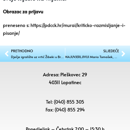
Obrazac za prijavu
preneseno s:
https://pdcck.hr/murai/kriticko-razmisljanje-i-
pisanje/
PRETHODNO
SLJEDEĆE
Dječje igralište uz vrtić Žibeki u Brezju
NAJUVJERLJIVIJI Mario Tomašek, Anđelko Nagrajsalović i Stanislav Rebernik dobili više od 80% glasova birača
Adresa: Pleškovec 29
40311 Lopatinec
Tel: (040) 855 305
Fax: (040) 855 294
Ponedjeljak – Četvrtak 7:00 – 15:30 h