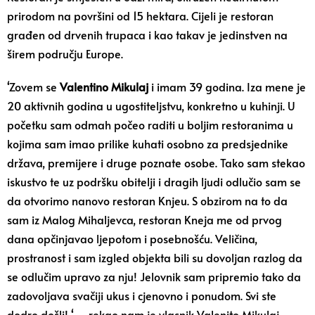
prirodom na površini od 15 hektara. Cijeli je restoran
građen od drvenih trupaca i kao takav je jedinstven na
širem području Europe.
‘Zovem se
Valentino Mikulaj
i imam 39 godina. Iza mene je
20 aktivnih godina u ugostiteljstvu, konkretno u kuhinji. U
početku sam odmah počeo raditi u boljim restoranima u
kojima sam imao prilike kuhati osobno za predsjednike
država, premijere i druge poznate osobe. Tako sam stekao
iskustvo te uz podršku obitelji i dragih ljudi odlučio sam se
da otvorimo nanovo restoran Knjeu. S obzirom na to da
sam iz Malog Mihaljevca, restoran Kneja me od prvog
dana opčinjavao ljepotom i posebnošću. Veličina,
prostranost i sam izgled objekta bili su dovoljan razlog da
se odlučim upravo za nju! Jelovnik sam pripremio tako da
zadovoljava svačiji ukus i cjenovno i ponudom. Svi ste
dodro došli! ‘ – rekao nam je vlasnik Valenito Mikulaj