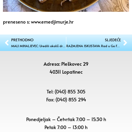
preneseno s: www.emedjimurje.hr
PRETHODNO
SLJEDEĆE
MALI MIHALJEVEC: Uredili okoliš društvenog doma
RAZMJENA ISKUSTAVA Rad u Go Formativu i usporedba plana i kurikuluma
Adresa: Pleškovec 29
40311 Lopatinec
Tel: (040) 855 305
Fax: (040) 855 294
Ponedjeljak – Četvrtak 7:00 – 15:30 h
Petak
7:00 – 13:00 h