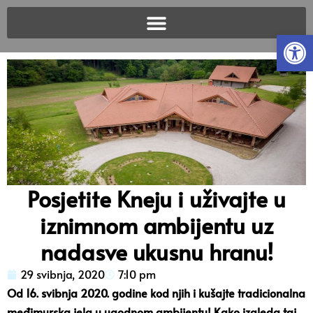
Open
Posjetite Kneju i uživajte u
iznimnom ambijentu uz
nadasve ukusnu hranu!
29 svibnja, 2020
7:10 pm
Od 16. svibnja 2020. godine kod njih i kušajte tradicionalna
međimurska jela u ugodnom ambijentu! Kako izgleda taj