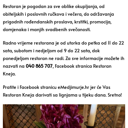
Restoran je pogodan za sve oblike okupljanja, od
obiteljskih i poslovnih ručkova i večera, do održavanja
prigodnih rođendanskih proslava, krstitki, promocija,
domjenaka i manjih svadbenih svečanosti.
Radno vrijeme restorana je od utorka do petka od 11 do 22
sata, subotom i nedjeljom od 9 do 22 sata, dok
ponedjeljom restoran ne radi. Za sve informacije možete ih
nazvati na
040 865 707
, Facebook stranica
Restoran
Kneja
.
Pratite i Facebook stranicu
eMedjimurje.hr
jer će Vas
Restoran Kneja darivati sa lignjama u tijeku dana. Sretno!