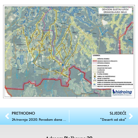
PRETHODNO
SLJEDEĆE
24.travnja 2020. Povodom dana Općine i Župe posađena Gupčeva lipa
“Deserti od oka”
Adresa: Pleškovec 29