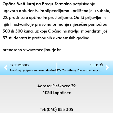
Općine Sveti Juraj na Bregu. Formalno potpisivanje
ugovora o studentskim stipendijama upriličeno je u subotu,
22. prosinca u općinskim prostorijama. Od 13 prijavljenih
njih 11 ostvarilo je pravo na primanje mjesečne pomoći od
300 ili 500 kuna, uz koje Općina nastavlja stipendirati još
37 studenata iz prethodnih akademskih godina.
preneseno s: www.medjimurje.hr
PRETHODNO
SLJEDEĆE
Povećanje potpore za novorođenčad
STK Zasadbreg: Djeca su im najveća snaga
Adresa: Pleškovec 29
40311 Lopatinec
Tel: (040) 855 305