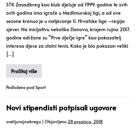
STK Zasadbreg kao klub djeluje od 1999. godine te svih
ovih godina ima igrače u Međimurskoj ligi, a od ove
sezone krenuo je u natjecanje II. Hrvatske lige –regija
sjever. Na inicijativu nekoliko članova, krajem rujna 2017.
godine održane su “Prve dječje igre” kao pokazatelj
interesa djece za stolni tenis. Kako je bio pokazan veliki
[…]
Pročitaj više
Podloženo pod
Sport
Novi stipendisti potpisali ugovore
svetijurajnabregu
|
Objavljeno
28 prosinca, 2018