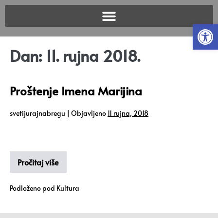
Open
Dan:
11. rujna 2018.
Proštenje Imena Marijina
svetijurajnabregu
|
Objavljeno
11 rujna, 2018
Pročitaj više
Podloženo pod
Kultura