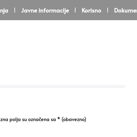
nja
Javne informacije
Korisno
Dokumen
na polja su označena sa
* (obavezno)