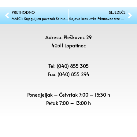
PRETHODNO
SLJEDEĆE
MALCI i Snjeguljica povezali Selnicu i Sv. Juraj na Bregu
Najava kros utrke Frkanovec srce gornjeg Međimurja
Adresa: Pleškovec 29
40311 Lopatinec
Tel: (040) 855 305
Fax: (040) 855 294
Ponedjeljak – Četvrtak 7:00 – 15:30 h
Petak
7:00 – 13:00 h