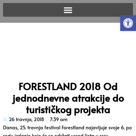
Open
FORESTLAND 2018 Od
jednodnevne atrakcije do
turističkog projekta
26 travnja, 2018
7:39 am
Danas, 25. travnja festival Forestland najavljuje svoje 6. po
redu izdanje koje će se održati usred
ljeta u srcu