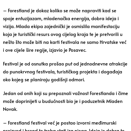
– Forestland je dokaz koliko se može napraviti kad se
spoje entuzijazam, mladenačka energija, dobra ideja i
vizija. Mlada ekipa zajednički je osmislila manifestaciju
koja je turistički resurs ovog cijelog kraja te je pretvorili u
nešto što može biti na karti festivala ne samo Hrvatske već
i ove cijele šire regije, izjavio je Posavec.
Festival je od osnutka prošao put od jednodnevne atrakcije
do punokrvnog festivala, turističkog projekta i događaja
oko kojeg se planiraju godišnji odmori.
Jedan od onih koji su prepoznali važnost Forestlanda i čime
može doprinijeti u budućnosti bio je i poduzetnik Mladen
Novak.
– Forestland festival već je postao izvorni međimurski
proizvod i brend te treba stati iza njega. Ideja je dobra te