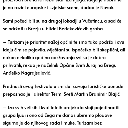
je na razini europske i svjetske scene, dodao je Novak.
Sami počeci bili su na drugoj lokaciji u Vučetincu, a sad će
se održati u Brezju u blizini Bedekovićevih graba.
– Turizam je prioritet našoj općini te smo tako podržali ovu
ideju čim se pojavila. Mještani su ispočetka bili skeptični, ali
nakon nekoliko godina održavanja svi su je dobro
prihvatili, rekao je načelnik Općine Sveti Juraj na Bregu
Anđelko Nagrajsalović.
Prednosti ovog festivala u smislu razvoja turističke ponude
prepoznao je i direktor Termi Sveti Martin Branimir Blajić.
– Iza svih velikih i kvalitetnih projekata stoji pojedinac ili
grupa ljudi i ono od čega mi danas ubiremo plodove
sigurno je do njihovog rada i muke. Turizam bez