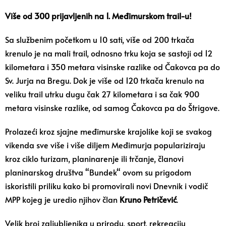
Više od 300 prijavljenih na 1. Međimurskom trail-u!
Sa službenim početkom u 10 sati, više od 200 trkača
krenulo je na mali trail, odnosno trku koja se sastoji od 12
kilometara i 350 metara visinske razlike od Čakovca pa do
Sv. Jurja na Bregu. Dok je više od 120 trkača krenulo na
veliku trail utrku dugu čak 27 kilometara i sa čak 900
metara visinske razlike, od samog Čakovca pa do Štrigove.
Prolazeći kroz sjajne međimurske krajolike koji se svakog
vikenda sve više i više diljem Međimurja populariziraju
kroz ciklo turizam, planinarenje ili trčanje, članovi
planinarskog društva “Bundek“ ovom su prigodom
iskoristili priliku kako bi promovirali novi Dnevnik i vodič
MPP kojeg je uredio njihov član
Kruno Petričević
.
Velik broj zaljubljenika u prirodu, sport, rekreaciju