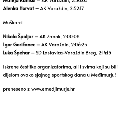
Mateja Kaniški
– AK Varaždin, 2:50:05
Alenka Horvat –
AK Varaždin, 2:52:17
Muškarci
Nikola Špoljar –
AK Zabok, 2:00:08
Igor Goričanec –
AK Varaždin, 2:06:25
Luka Špehar –
SD Lastavica-Varaždin Breg, 2:14:15
Iskrene čestitke organizatorima, ali i svima koji su bili
dijelom ovako sjajnog sportskog dana u Međimurju!
preneseno s: www.emedjimurje.hr