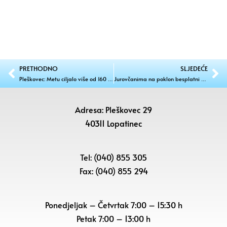
PRETHODNO
SLJEDEĆE
Pleškovec: Metu ciljalo više od 160 mladih natjecatelja
Jurovčanima na poklon besplatni koncert klape Sv. Juraj i orkestra HRM
Adresa: Pleškovec 29
40311 Lopatinec
Tel: (040) 855 305
Fax: (040) 855 294
Ponedjeljak – Četvrtak 7:00 – 15:30 h
Petak
7:00 – 13:00 h