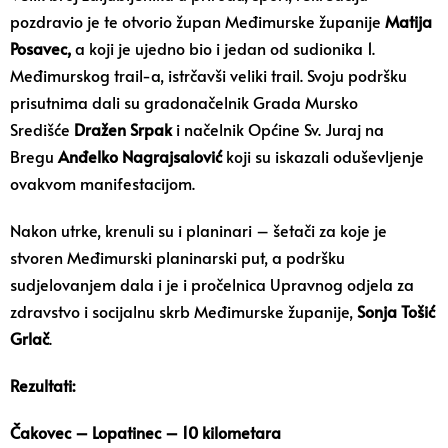
pozdravio je te otvorio župan Međimurske županije
Matija
Posavec,
a koji je ujedno bio i jedan od sudionika 1.
Međimurskog trail-a, istrčavši veliki trail. Svoju podršku
prisutnima dali su gradonačelnik Grada Mursko
Središće
Dražen Srpak
i načelnik Općine Sv. Juraj na
Bregu
Anđelko Nagrajsalović
koji su iskazali oduševljenje
ovakvom manifestacijom.
Nakon utrke, krenuli su i planinari – šetači za koje je
stvoren Međimurski planinarski put, a podršku
sudjelovanjem dala i je i pročelnica Upravnog odjela za
zdravstvo i socijalnu skrb Međimurske županije,
Sonja Tošić
Grlač
.
Rezultati:
Čakovec – Lopatinec – 10 kilometara