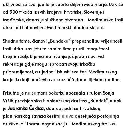
aktivnost za sve ljubitelje sporta diljem Međimurja. Uz više
od 300 trkača iz svih krajeva Hrvatske, Slovenije i
Mađarske, danas je službeno otvorena 1. Međimurska trail
utrka, ali i obnovljeni Međimurski planinarski put.
Shodno tome, članovi „Bundeka“ prepoznali su vrijednosti
trail utrka u svijetu te samim time pružili mogućnost
brojnim zaljubljenicima trčanja još jedan novi vid
rekreacije gdje mogu isprobati svoju trkačku
pripremljenost, a ujedno i iskusiti sve čari Međimurskog
krajolika koji oduševljava kroz 365 dana, tijekom godine.
Prisutne je na samom početku upoznala s rutom
Sonja
Vršić
, predsjednica Planinarskog društva „Bundek“, a dok
je
Jadranka Čoklica
, dopredsjednica Hrvatskog
planinarskog saveza čestitala dva desetljeća postojanja
društva, ali i samu organizaciju 1. Međimurskog trail-a.