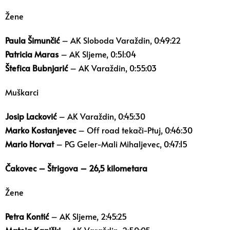
Žene
Paula Šimunčić
– AK Sloboda Varaždin, 0:49:22
Patricia Maras
– AK Sljeme, 0:51:04
Štefica Bubnjarić
– AK Varaždin, 0:55:03
Muškarci
Josip Lacković
– AK Varaždin, 0:45:30
Marko Kostanjevec
– Off road tekači-Ptuj, 0:46:30
Mario Horvat
– PG Geler-Mali Mihaljevec, 0:47:15
Čakovec – Štrigova – 26,5 kilometara
Žene
Petra Kontić
– AK Sljeme, 2:45:25