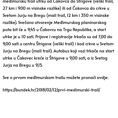
međimursku trail utrku od Čakovca do Štrigove (veliki trail,
27 km i 900 m visinske razlike) ili od Čakovca do crkve u
Svetom Jurju na Bregu (mali trail, 12 km i 350 m visinske
razlike). Svečano otvorenje Međimurskog planinarskog
puta bit će u 9,45 u Čakovcu na Trgu Republike, a start
utrke je u 10 sati. Prijave i registracije trkača su od 7,00 do
9,00 sati u centru Štrigove (veliki trail) i kod crkve u Svetom
Jurju na Bregu (mali trail). Autobus koji vozi trkače na start
utrke u Čakovec kreće iz Štrigove u 9,00 sati, a iz Svetog
Jurja na Bregu u 9,15.
Sve o prvom međimurskom trailu možete pronaći ovdje:
https://bundek.hr/2018/02/12/prvi-medimurski-trail/