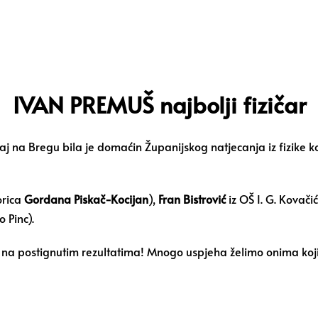
IVAN PREMUŠ najbolji fizičar
 na Bregu bila je domaćin Županijskog natjecanja iz fizike koj
orica
Gordana Piskač-Kocijan
),
Fran Bistrović
iz OŠ I. G. Kovači
 Pinc).
a postignutim rezultatima! Mnogo uspjeha želimo onima koji će