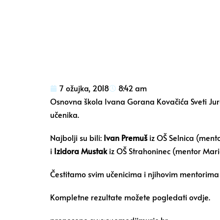
7 ožujka, 2018
8:42 am
Osnovna škola Ivana Gorana Kovačića Sveti Juraj
učenika.
Najbolji su bili:
Ivan Premuš
iz OŠ Selnica (ment
i
Izidora Mustak
iz OŠ Strahoninec (mentor Mario
Čestitamo svim učenicima i njihovim mentorima n
Kompletne rezultate
možete pogledati ovdje
.