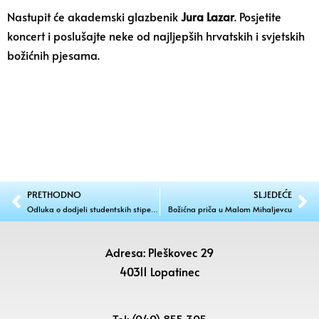
Nastupit će akademski glazbenik
Jura Lazar
. Posjetite
koncert i poslušajte neke od najljepših hrvatskih i svjetskih
božićnih pjesama.
PRETHODNO
SLJEDEĆE
Odluka o dodjeli studentskih stipendija 2017./2018. – Rang lista
Božićna priča u Malom Mihaljevcu
Adresa: Pleškovec 29
40311 Lopatinec