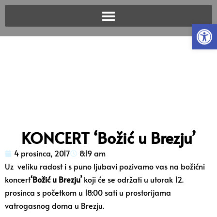
Open
KONCERT ‘Božić u Brezju’
4 prosinca, 2017
8:19 am
Uz veliku radost i s puno ljubavi pozivamo vas na božićni
koncert
‘Božić u Brezju’
koji će se održati u utorak 12.
prosinca s početkom u 18:00 sati u prostorijama
vatrogasnog doma u Brezju.