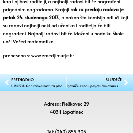
kao i njihovi roditelji, a najbolji radovi bit će nagrađeni
prigodnim nagradama. Krajnji
rok za predaju radova je
petak 24. studenoga 2017.
, a nakon što komisija odluči koji
su radovi najbolji neki od učenika i roditelja će biti
nagrađeni. Najbolji radovi bit će izloženi u hodniku škole
uoči Večeri matematike.
preneseno s: www.emedjimurje.hr
PRETHODNO
SLJEDEĆE
U BREZJU Dan zahvalnosti za plodove zemlje
Pjevački zbor u posjetu Vukovaru i Vođincima
Adresa: Pleškovec 29
40311 Lopatinec
Tel: (040) 855 305