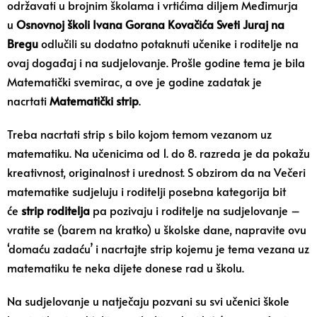
održavati u brojnim školama i vrtićima diljem Međimurja
u
Osnovnoj školi Ivana Gorana Kovačića Sveti Juraj na
Bregu
odlučili su dodatno potaknuti učenike i roditelje na
ovaj događaj i na sudjelovanje. Prošle godine tema je bila
Matematički svemirac, a ove je godine zadatak je
nacrtati
Matematički strip
.
Treba nacrtati strip s bilo kojom temom vezanom uz
matematiku. Na učenicima od 1. do 8. razreda je da pokažu
kreativnost, originalnost i urednost. S obzirom da na Večeri
matematike sudjeluju i roditelji
posebna kategorija bit
će
strip roditelja
pa pozivaju i roditelje na sudjelovanje –
vratite se (barem na kratko) u školske dane, napravite ovu
‘domaću zadaću’ i nacrtajte strip kojemu je tema vezana uz
matematiku te neka dijete donese rad u školu.
Na sudjelovanje u natječaju pozvani su svi učenici škole