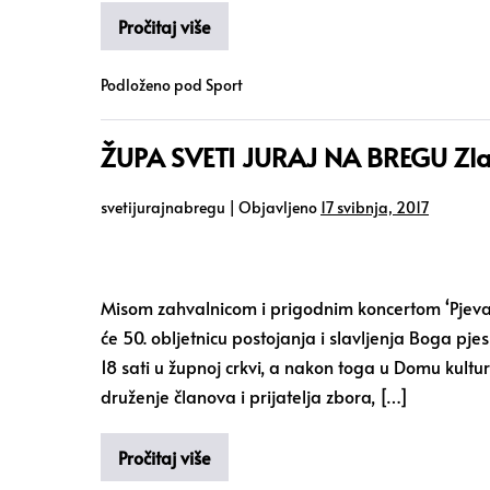
Pročitaj više
Podloženo pod
Sport
ŽUPA SVETI JURAJ NA BREGU Zlat
svetijurajnabregu
|
Objavljeno
17 svibnja, 2017
Misom zahvalnicom i prigodnim koncertom ‘Pjevački
će 50. obljetnicu postojanja i slavljenja Boga pj
18 sati u župnoj crkvi, a nakon toga u Domu kultur
druženje članova i prijatelja zbora, […]
Pročitaj više