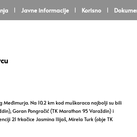
nja
Javne informacije
Korisno
Dokumen
vcu
g Međimurja. Na 10.2 km kod muškaraca najbolji su bili
aždin), Goran Pongračić (TK Marathon 95 Varaždin) i
iji 21 trkačice Jasmina Ilijaš, Mirela Turk (obje TK