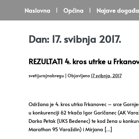
Naslovna
Općina
Najave događa
Dan:
17. svibnja 2017.
REZULTATI 4. kros utrke u Frkano
svetijurajnabregu
|
Objavljeno
17 svibnja, 2017
Održana je 4. kros utrka Frkanovec – srce Gornje
u konkurenciji 62 trkača Igor Goričanec (AK Var
Darko Petak (UKS Bedenec) te kod žena u konkurenc
Marathon 95 Varaždin) i Mirjana […]