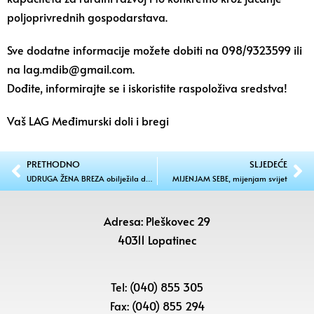
poljoprivrednih gospodarstava.
Sve dodatne informacije možete dobiti na 098/9323599 ili
na lag.mdib@gmail.com.
Dođite, informirajte se i iskoristite raspoloživa sredstva!
Vaš LAG Međimurski doli i bregi
PRETHODNO
SLJEDEĆE
UDRUGA ŽENA BREZA obilježila deset godina djelovanja
MIJENJAM SEBE, mijenjam svijet
Adresa: Pleškovec 29
40311 Lopatinec
Tel: (040) 855 305
Fax: (040) 855 294