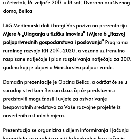
u četvrtak, 16. veljače 2017. u 18 sati,
Dvorana društvenog
doma, Belica
LAG Međimurski doli i bregi Vas poziva na prezentaciju
Mjere 4 „Ulaganja u fizičku imovinu“ i Mjere 6 „Razvoj
poljoprivrednih gospodarstava i poslovanja“
Programa
ruralnog razvoja RH 2014.-2020., a vezano uz trenutno
raspisane natječaje i plan raspisivanja natječaja za 2017.
godinu koji je objavilo Ministarstvo poljoprivrede.
Domaćin prezentacije je Općina Belica, a održat će se u
suradnji s tvrtkom Bercon d.o.o. čiji će predstavnici
predstaviti mogućnosti i uvjete za ostvarivanje
bespovratnih sredstava za Vaše razvojne projekte iz
navedenih aktualnih mjera.
Prezentacija se organizira s ciljem informiranja i jačanja
kapaciteta za ruralni razvoj i to konkretno kroz jačanje