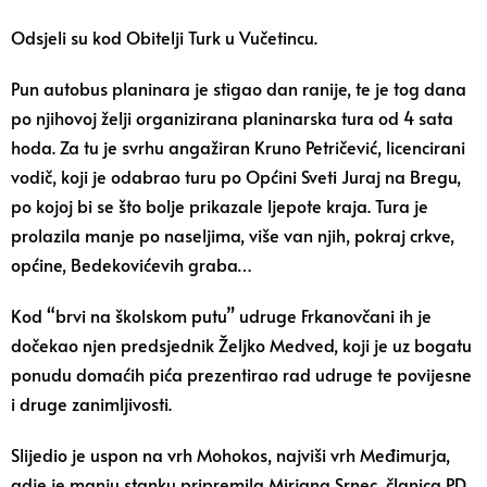
Odsjeli su kod Obitelji Turk u Vučetincu.
Pun autobus planinara je stigao dan ranije, te je tog dana
po njihovoj želji organizirana planinarska tura od 4 sata
hoda. Za tu je svrhu angažiran Kruno Petričević, licencirani
vodič, koji je odabrao turu po Općini Sveti Juraj na Bregu,
po kojoj bi se što bolje prikazale ljepote kraja. Tura je
prolazila manje po naseljima, više van njih, pokraj crkve,
općine, Bedekovićevih graba…
Kod “brvi na školskom putu” udruge Frkanovčani ih je
dočekao njen predsjednik Željko Medved, koji je uz bogatu
ponudu domaćih pića prezentirao rad udruge te povijesne
i druge zanimljivosti.
Slijedio je uspon na vrh Mohokos, najviši vrh Međimurja,
gdje je manju stanku pripremila Mirjana Srnec, članica PD