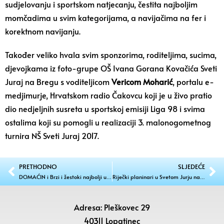
sudjelovanju i sportskom natjecanju, čestita najboljim
momčadima u svim kategorijama, a navijačima na fer i
korektnom navijanju.
Također veliko hvala svim sponzorima, roditeljima, sucima,
djevojkama iz foto-grupe OŠ Ivana Gorana Kovačića Sveti
Juraj na Bregu s voditeljicom
Vericom Moharić
, portalu e-
medjimurje, Hrvatskom radio Čakovcu koji je u živo pratio
dio nedjeljnih susreta u sportskoj emisiji Liga 98 i svima
ostalima koji su pomogli u realizaciji 3. malonogometnog
turnira NŠ Sveti Juraj 2017.
PRETHODNO
SLJEDEĆE
DOMAĆIN i Brzi i žestoki najbolji u Svetom Jurju na Bregu
Riječki planinari u Svetom Jurju na Bregu
Adresa: Pleškovec 29
40311 Lopatinec