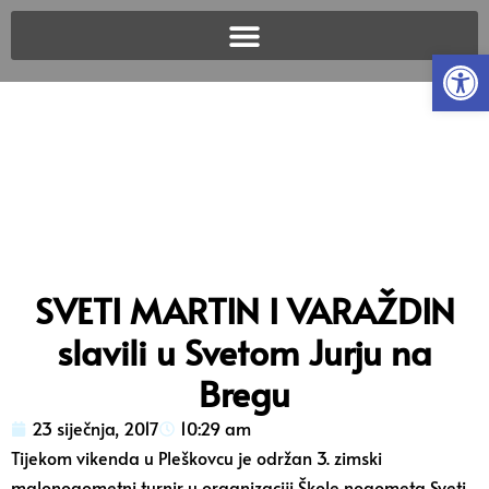
Open
SVETI MARTIN I VARAŽDIN
slavili u Svetom Jurju na
Bregu
23 siječnja, 2017
10:29 am
Tijekom vikenda u Pleškovcu je održan 3. zimski
malonogometni turnir u organizaciji Škole nogometa Sveti