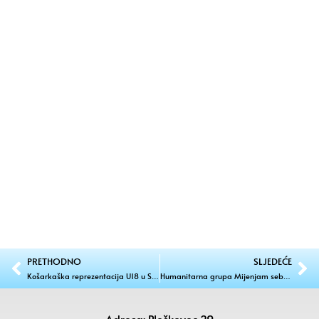
PRETHODNO
SLJEDEĆE
Košarkaška reprezentacija U18 u Svetom Jurju na Bregu
Humanitarna grupa Mijenjam sebe, mijenjam svijet
Adresa: Pleškovec 29