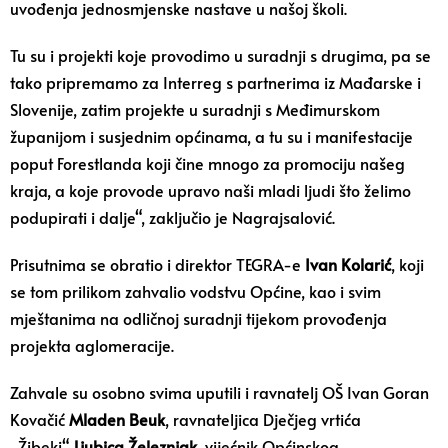
uvođenja jednosmjenske nastave u našoj školi.
Tu su i projekti koje provodimo u suradnji s drugima, pa se
tako pripremamo za Interreg s partnerima iz Mađarske i
Slovenije, zatim projekte u suradnji s Međimurskom
županijom i susjednim općinama, a tu su i manifestacije
poput Forestlanda koji čine mnogo za promociju našeg
kraja, a koje provode upravo naši mladi ljudi što želimo
podupirati i dalje“, zaključio je Nagrajsalović.
Prisutnima se obratio i direktor TEGRA-e
Ivan Kolarić
, koji
se tom prilikom zahvalio vodstvu Općine, kao i svim
mještanima na odličnoj suradnji tijekom provođenja
projekta aglomeracije.
Zahvale su osobno svima uputili i ravnatelj OŠ Ivan Goran
Kovačić
Mladen Beuk
, ravnateljica Dječjeg vrtića
„Žibeki“
Ljubica Železnjak
, vijećnik Općinskog