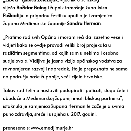
vijeća
Božidar Balog
i župnik tamošnje župa
Ivica
Puškadija
, a prigodnu čestitku uputila je i zamjenica
župana Međimurske županije
Sandra Herman
.
„Pratimo rad svih Općina i moram reći da izuzetno veseli
vidjeti kako se ovdje provodi veliki broj projekata u
različitim segmentima, od kojih sam u nekima i osobno
sudjelovala. Vidljiva je jasna vizija općinskog vodstva za
ravnomjeran razvoj i napredak, što je prepoznato ne samo
na području naše županije, već i cijele Hrvatske.
Takav rad želimo nastaviti podupirati i poticati, stoga ćete i
ubuduće u Međimurskoj županiji imati bliskog partnera“,
istaknula je zamjenica župana Herman te zaželjela svima
puno zdravlja, sreće i uspjeha u 2017. godini.
preneseno s: www.emedjimurje.hr