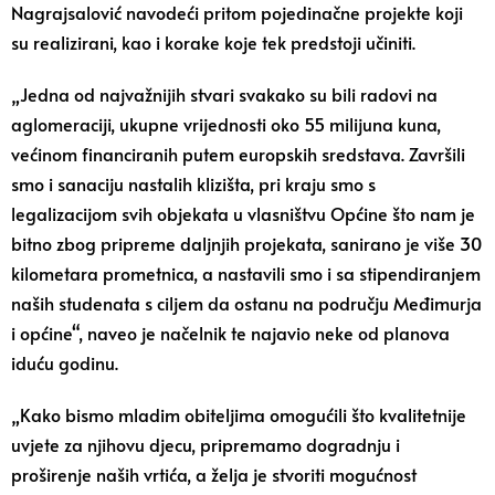
Nagrajsalović navodeći pritom pojedinačne projekte koji
su realizirani, kao i korake koje tek predstoji učiniti.
„Jedna od najvažnijih stvari svakako su bili radovi na
aglomeraciji, ukupne vrijednosti oko 55 milijuna kuna,
većinom financiranih putem europskih sredstava. Završili
smo i sanaciju nastalih klizišta, pri kraju smo s
legalizacijom svih objekata u vlasništvu Općine što nam je
bitno zbog pripreme daljnjih projekata, sanirano je više 30
kilometara prometnica, a nastavili smo i sa stipendiranjem
naših studenata s ciljem da ostanu na području Međimurja
i općine“, naveo je načelnik te najavio neke od planova
iduću godinu.
„Kako bismo mladim obiteljima omogućili što kvalitetnije
uvjete za njihovu djecu, pripremamo dogradnju i
proširenje naših vrtića, a želja je stvoriti mogućnost