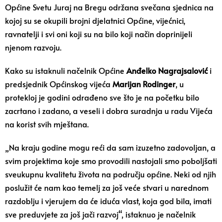
Općine Svetu Juraj na Bregu održana svečana sjednica na
kojoj su se okupili brojni djelatnici Općine, vijećnici,
ravnatelji i svi oni koji su na bilo koji način doprinijeli
njenom razvoju.
Kako su istaknuli načelnik Općine
Anđelko Nagrajsalović
i
predsjednik Općinskog vijeća
Marijan Rodinger
, u
protekloj je godini odrađeno sve što je na početku bilo
zacrtano i zadano, a veseli i dobra suradnja u radu Vijeća
na korist svih mještana.
„Na kraju godine mogu reći da sam izuzetno zadovoljan, a
svim projektima koje smo provodili nastojali smo poboljšati
sveukupnu kvalitetu života na području općine. Neki od njih
poslužit će nam kao temelj za još veće stvari u narednom
razdoblju i vjerujem da će iduća vlast, koja god bila, imati
sve preduvjete za još jači razvoj“, istaknuo je načelnik