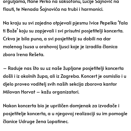
orguljama, Hane Perko na saksofonu, Lucije Šajnović na
flauti, te Nenada Šajnovića na trubi i harmonici.
Na kraju su svi zajedno otpjevali pjesmu Ivice Pepelka ‘Fala
ti Bože’ koju su zapjevali i svi prisutni posjetitelji koncerta.
Crkva je bila puna, a svi posjetitelji su dobili na dar
malenog Isusa u orahovoj ljusci koje je izradila članica
zbora Irena Rešeta.
– Raduje nas što su uz naše župljane posjetitelji koncerta
došli i iz okolnih župa, ali iz Zagreba. Koncert je osmislio i u
djelo proveo voditelj svih naših sekcija zborova kantor
Milovan Horvat – kažu organizatori.
Nakon koncerta bio je upriličen domjenak za izvođače i
posjetitelje koncerta, a u njegovoj realizaciji su im pomogle
članice Udruge žena Lopatinec.