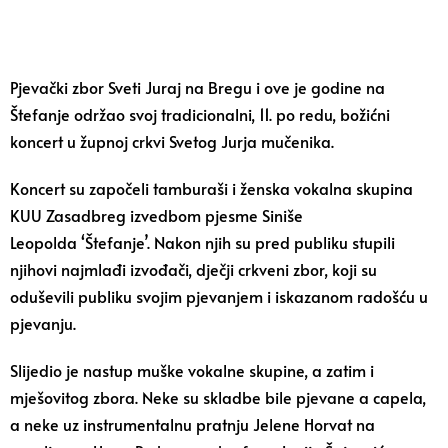
Pjevački zbor Sveti Juraj na Bregu i ove je godine na
Štefanje održao svoj tradicionalni, 11. po redu, božićni
koncert u župnoj crkvi Svetog Jurja mučenika.
Koncert su započeli tamburaši i ženska vokalna skupina
KUU Zasadbreg izvedbom pjesme Siniše
Leopolda ‘Štefanje’. Nakon njih su pred publiku stupili
njihovi najmlađi izvođači, dječji crkveni zbor, koji su
oduševili publiku svojim pjevanjem i iskazanom radošću u
pjevanju.
Slijedio je nastup muške vokalne skupine, a zatim i
mješovitog zbora. Neke su skladbe bile pjevane a capela,
a neke uz instrumentalnu pratnju Jelene Horvat na