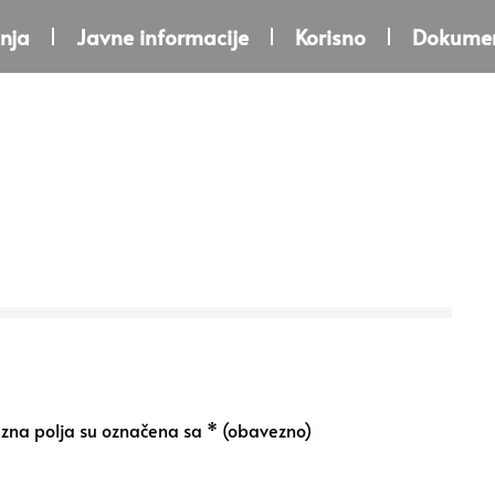
nja
Javne informacije
Korisno
Dokumen
na polja su označena sa
* (obavezno)