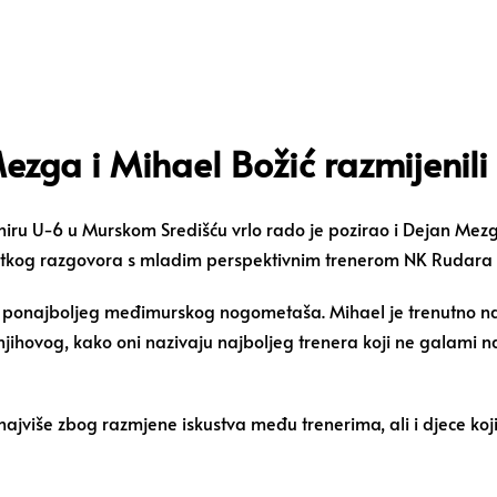
ezga i Mihael Božić razmijenili 
-6 u Murskom Središću vrlo rado je pozirao i Dejan Mezga i
atkog razgovora s mladim perspektivnim trenerom NK Rudara
 ponajboljeg međimurskog nogometaša. Mihael je trenutno na 
jihovog, kako oni nazivaju najboljeg trenera koji ne galami n
ajviše zbog razmjene iskustva među trenerima, ali i djece koj