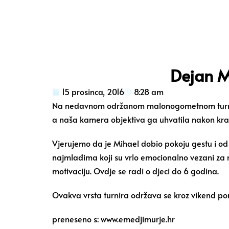
Dejan M
15 prosinca, 2016
8:28 am
Na nedavnom održanom malonogometnom turniru U
a naša kamera objektiva ga uhvatila nakon kr
Vjerujemo da je Mihael dobio pokoju gestu i od
najmlađima koji su vrlo emocionalno vezani za n
motivaciju. Ovdje se radi o djeci do 6 godina.
Ovakva vrsta turnira održava se kroz vikend pon
preneseno s: www.emedjimurje.hr