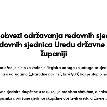
bvezi održavanja redovnih sjed
edovnih sjednica Uredu državn
županiji
dležno je tijelo za vođenje Registra udruga za udruge sa sje
o udrugama („Narodne novine“, br. 47/09) koji je stupio na s
ne sjednice skupštine u roku koji je propisan statutom
, a nak
pisnika s održane sjednice skupštine dostaviti uredu državne