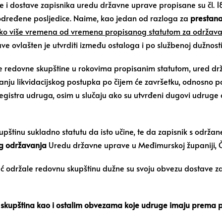
 dostave zapisnika uredu državne uprave propisane su čl. 18.
određene posljedice. Naime, kao jedan od razloga za
prestana
ko više vremena od vremena propisanog statutom za održavanj
e ovlašten je utvrditi između ostaloga i po službenoj dužnost
je redovne skupštine u rokovima propisanim statutom, ured dr
anju likvidacijskog postupka po čijem će završetku, odnosno p
registra udruga, osim u slučaju ako su utvrđeni dugovi udruge o
upštinu sukladno statutu da isto učine, te da zapisnik s održa
g održavanja
Uredu državne uprave u Međimurskoj županiji, Ča
ć održale redovnu skupštinu dužne su svoju obvezu dostave za
 skupština kao i ostalim obvezama koje udruge imaju prema 