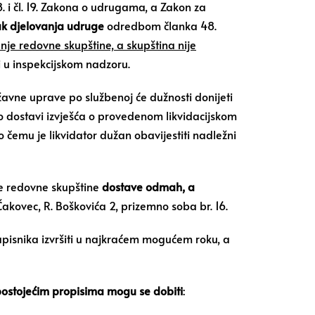
 i čl. 19. Zakona o udrugama, a Zakon za
k djelovanja udruge
odredbom članka 48.
e redovne skupštine, a skupština nije
i u inspekcijskom nadzoru.
žavne uprave po službenoj će dužnosti donijeti
o dostavi izvješća o provedenom likvidacijskom
 čemu je likvidator dužan obavijestiti nadležni
ne redovne skupštine
dostave odmah, a
kovec, R. Boškovića 2, prizemno soba br. 16.
pisnika izvršiti u najkraćem mogućem roku, a
postojećim propisima mogu se dobiti
: