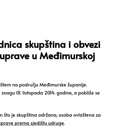
nica skupština i obvezi
e uprave u Međimurskoj
dištem na području Međimurske županije.
nagu 01. listopada 2014. godine, a pobliže se
on što je skupština održana, osoba ovlaštena za
 uprave prema sjedištu udruge
.