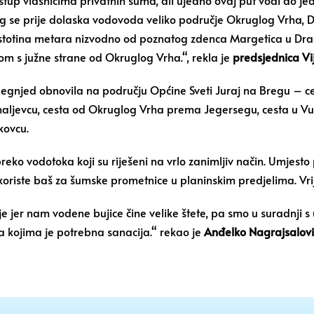
g se prije dolaska vodovoda veliko područje Okruglog Vrha, D
iko stotina metara nizvodno od poznatog zdenca Margetica u D
m s južne strane od Okruglog Vrha.“, rekla je
predsjednica V
Jegnjed obnovila na području Općine Sveti Juraj na Bregu – ce
jevcu, cesta od Okruglog Vrha prema Jegersegu, cesta u Vuč
kovcu.
preko vodotoka koji su riješeni na vrlo zanimljiv način. Umjesto
 koriste baš za šumske prometnice u planinskim predjelima. Vr
jer nam vodene bujice čine velike štete, pa smo u suradnji s 
a kojima je potrebna sanacija.“ rekao je
Anđelko Nagrajsalović