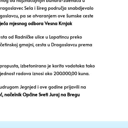
ragoslavec Sela i šireg područja snabdjevalo
ragoslavcu, pa se otvaranjem ove šumske ceste
ijeća mjesnog odbora Vesna Krnjak
sta od Radničke ulice u Lopatincu preko
etinskoj gmajni, cesta u Dragoslavcu prema
 propusta, izbetonirano je korito vodotoka tako
ijednost radova iznosi oko 200.000,00 kuna.
udrugom Jegnjed i ove godine prijavili na
, načelnik Općine Sveti Juraj na Bregu