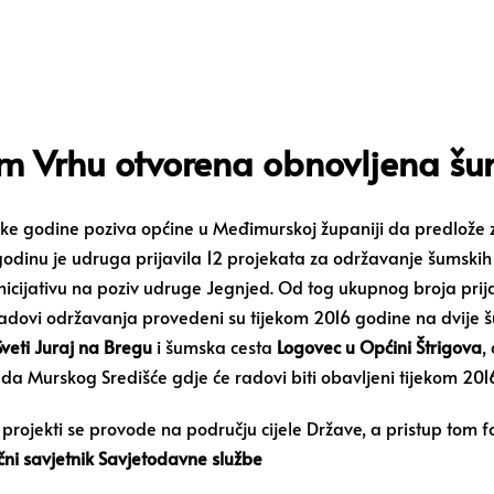
m Vrhu otvorena obnovljena šu
ke godine poziva općine u Međimurskoj županiji da predlože 
godinu je udruga prijavila 12 projekata za održavanje šumsk
icijativu na poziv udruge Jegnjed. Od tog ukupnog broja prija
 Radovi održavanja provedeni su tijekom 2016 godine na dvije 
Sveti Juraj na Bregu
i šumska cesta
Logovec u Općini Štrigova
,
ada Murskog Središće gdje će radovi biti obavljeni tijekom 201
projekti se provode na području cijele Države, a pristup to
učni savjetnik Savjetodavne službe