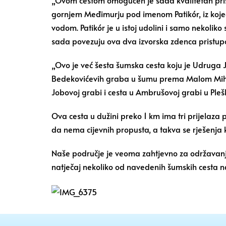
gornjem Međimurju pod imenom Patikór, iz koje
vodom. Patikór je u istoj udolini i samo nekol
sada povezuju ova dva izvorska zdenca pristupo
„Ovo je već šesta šumska cesta koju je Udruga 
Bedekovićevih graba u šumu prema Malom Mihal
Jobovoj grabi i cesta u Ambrušovoj grabi u Pleš
Ova cesta u dužini preko 1 km ima tri prijelaza 
da nema cijevnih propusta, a takva se rješenja
Naše područje je veoma zahtjevno za održavanje 
natječaj nekoliko od navedenih šumskih cesta n