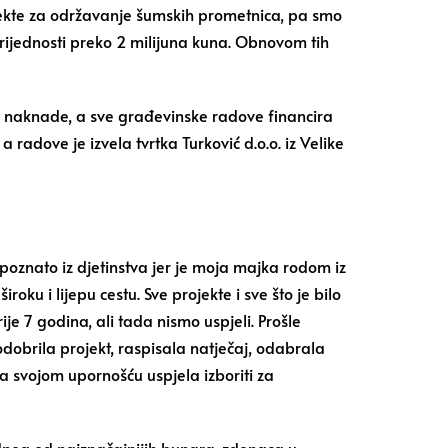
ekte za održavanje šumskih prometnica, pa smo
rijednosti preko 2 milijuna kuna. Obnovom tih
ez naknade, a sve građevinske radove financira
adove je izvela tvrtka Turković d.o.o. iz Velike
poznato iz djetinstva jer je moja majka rodom iz
u i lijepu cestu. Sve projekte i sve što je bilo
e 7 godina, ali tada nismo uspjeli. Prošle
odobrila projekt, raspisala natječaj, odabrala
a svojom upornošću uspjela izboriti za
ednog od najznačajnijih bunara-zdenaca u