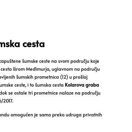
mska cesta
zapuštene šumske ceste na svom području koje
ih cesta širom Međimurja, uglavnom na području
vljenih šumskih prometnica (12) u prošloj
šumske ceste, i to šumska cesta
Kolarova graba
 dok se ostale tri prometnice nalaze na području
6/2017.
m fondu omogućen je samo preko udruga privatnih