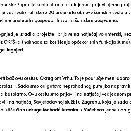
urske županije kontinuirano izrađujemo i prijavljujemo proj
e već realizirali skoro 20 projekata obnove šumskih cesta u v
tnije pristupiti i gospodariti svojim šumskim posjedima.
jed je izradila projekte i prijave na natječaj volonterski, b
OKFŠ-a (naknade za korištenje općekorisnih funkcija šume), a r
ge Jegnjed
ti baš ovu cestu u Okruglom Vrhu. To je područje meni dobro 
lazili. Sada smo od gotovo neprohodnog puteljka napravili širok
besplatno. Ovu cestu smo prijavili na natječaj već jednom prij
avili na natječaj Savjetodavnoj službi u Zagrebu, koja je sada 
o ističe
član udruge Moharić Jeronim iz Vučetinca
jer se udrug
tup vlasnicima privatnih šuma, ali ujedno ovaj put vodi do j