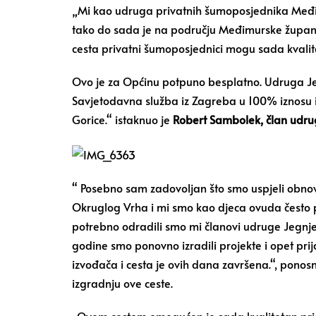
„Mi kao udruga privatnih šumoposjednika Međim
tako do sada je na području Međimurske županij
cesta privatni šumoposjednici mogu sada kvalite
Ovo je za Općinu potpuno besplatno. Udruga Jegn
Savjetodavna služba iz Zagreba u 100% iznosu iz 
Gorice.“ istaknuo je
Robert Sambolek, član udru
“ Posebno sam zadovoljan što smo uspjeli obnovi
Okruglog Vrha i mi smo kao djeca ovuda često pro
potrebno odradili smo mi članovi udruge Jegnjed 
godine smo ponovno izradili projekte i opet prij
izvođača i cesta je ovih dana završena.“, ponosn
izgradnju ove ceste.
„Ovom cestom omogućen je sada kvalitetan pris