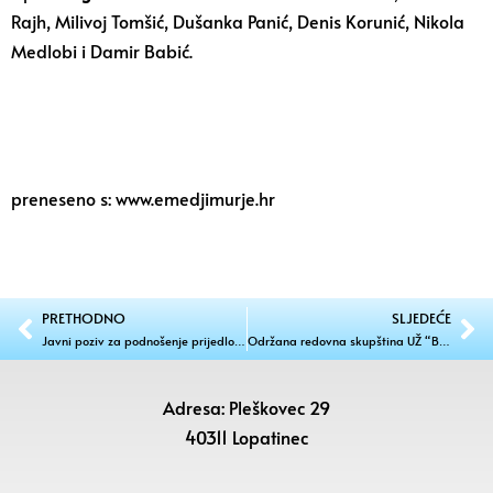
Rajh, Milivoj Tomšić, Dušanka Panić, Denis Korunić, Nikola
Medlobi i Damir Babić.
preneseno s: www.emedjimurje.hr
PRETHODNO
SLJEDEĆE
Javni poziv za podnošenje prijedloga za dodjelu javnih priznanja
Održana redovna skupština UŽ “BREZA” iz Brezja
Adresa: Pleškovec 29
40311 Lopatinec