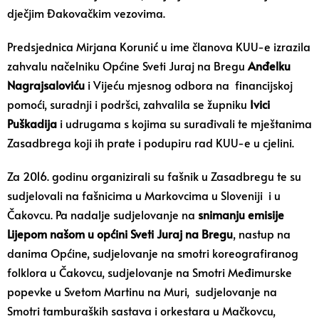
dječjim Đakovačkim vezovima.
Predsjednica Mirjana Korunić u ime članova KUU-e izrazila
zahvalu načelniku Općine Sveti Juraj na Bregu
Anđelku
Nagrajsaloviću
i Vijeću mjesnog odbora na financijskoj
pomoći, suradnji i podršci, zahvalila se župniku
Ivici
Puškadija
i udrugama s kojima su surađivali te mještanima
Zasadbrega koji ih prate i podupiru rad KUU-e u cjelini.
Za 2016. godinu organizirali su fašnik u Zasadbregu te su
sudjelovali na fašnicima u Markovcima u Sloveniji i u
Čakovcu. Pa nadalje sudjelovanje na
snimanju emisije
Lijepom našom u općini
Sveti Juraj na Bregu
, nastup na
danima Općine, sudjelovanje na smotri koreografiranog
folklora u Čakovcu, sudjelovanje na Smotri Međimurske
popevke u Svetom Martinu na Muri, sudjelovanje na
Smotri tamburaških sastava i orkestara u Mačkovcu,