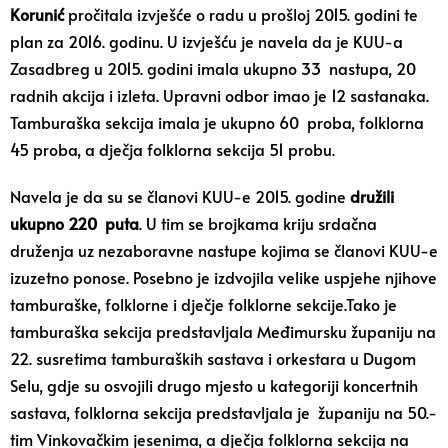
Korunić
pročitala izvješće o radu u prošloj 2015. godini te
plan za 2016. godinu. U izvješću je navela da je KUU-a
Zasadbreg u 2015. godini imala ukupno 33 nastupa, 20
radnih akcija i izleta. Upravni odbor imao je 12 sastanaka.
Tamburaška sekcija imala je ukupno 60 proba, folklorna
45 proba, a dječja folklorna sekcija 51 probu.
Navela je da su se članovi KUU-e 2015. godine
družili
ukupno 220 puta
. U tim se brojkama kriju srdačna
druženja uz nezaboravne nastupe kojima se članovi KUU-e
izuzetno ponose. Posebno je izdvojila velike uspjehe njihove
tamburaške, folklorne i dječje folklorne sekcije.Tako je
tamburaška sekcija predstavljala Međimursku županiju na
22. susretima tamburaških sastava i orkestara u Dugom
Selu, gdje su osvojili drugo mjesto u kategoriji koncertnih
sastava, folklorna sekcija predstavljala je županiju na 50.-
tim Vinkovačkim jesenima, a dječja folklorna sekcija na