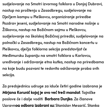
sudjelovanje na Smotri izvornog folklora u Donjoj Dubravi,
nastup na proštenju u Zasadbregu, sudjelovanje na
Dječjem kampu u Pleškovcu, organiziranje priredbe
Pozdrav jeseni, sudjelovanje na Smotri narodne nošnje u
Žiškovcu, nastup na Božićnom sajmu u Pleškovcu,
sudjelovanje na školskoj Božićnoj priredbi, sudjelovanje na
polnočki u Zasadbregu, nastup na Božićnom koncertu u
Pleškovcu, dječja folklorna sekcija predstavljat će
Međimursku županiju na smotri folklora u Karlovcu,
uređivanje i održavanje etno kutka, nastup na priredbama
na koje budu pozvani te redovito održavanje proba svih
sekcija.
Za predsjednicu udruge za iduće četiri godine izabrana je
Mirjana Korunić kojoj je ovo već treći mandat
. Tajničke
poslove će i dalje voditi
Barbara Dunjko
. Za članove
Upravn
og odbora izabrani su:
Stanislav Mesarić, Stanka