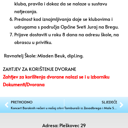
kluba, pravila i dokaz da se nalaze u sustavu
natjecanja.
Prednost kod iznajmljivanja daje se klubovima i
udrugama s područja Općine Sveti Juraj na Bregu.
Prijave dostaviti u roku 8 dana na adresu škole, na
obrascu u privitku.
Ravnatelj Škole: Mladen Beuk, dipl.ing.
ZAHTJEV ZA KORIŠTENJE DVORANE
Zahtjev za korištenja dvorane nalazi se i u izborniku
Dokumenti/Dvorana
PRETHODNO
SLJEDEĆE
Koncert Baroknih večeri u našoj crkvi
Tamburaši iz Zasadbrega i Male Subotice osvojili nagrade u Dugom Selu!
Adresa: Pleškovec 29