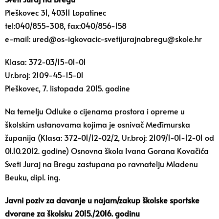
Pleškovec 31, 40311 Lopatinec
tel:040/855-308, fax:040/856-158
e-mail: ured@os-igkovacic-svetijurajnabregu@skole.hr
Klasa: 372-03/15-01-01
Ur.broj: 2109-45-15-01
Pleškovec, 7. listopada 2015. godine
Na temelju Odluke o cijenama prostora i opreme u
školskim ustanovama kojima je osnivač Međimurska
županija (Klasa: 372-01/12-02/2, Ur.broj: 2109/1-01-12-01 od
01.10.2012. godine) Osnovna škola Ivana Gorana Kovačića
Sveti Juraj na Bregu zastupana po ravnatelju Mladenu
Beuku, dipl. ing.
Javni poziv za davanje u najam/zakup školske sportske
dvorane za školsku 2015./2016. godinu