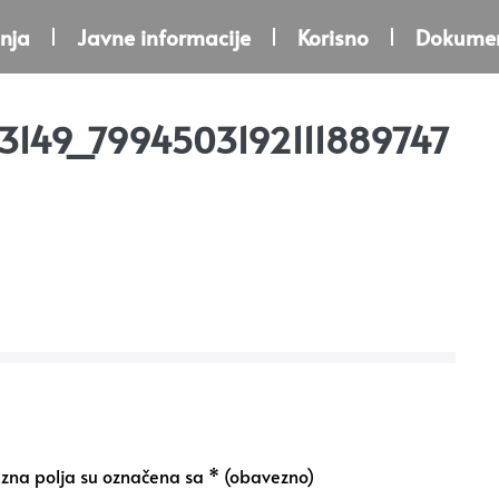
nja
Javne informacije
Korisno
Dokumen
3149_7994503192111889747
na polja su označena sa
* (obavezno)