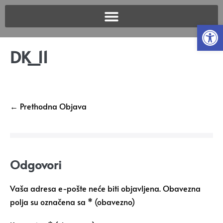
Open
DK_11
← Prethodna Objava
Odgovori
Vaša adresa e-pošte neće biti objavljena.
Obavezna
polja su označena sa
* (obavezno)