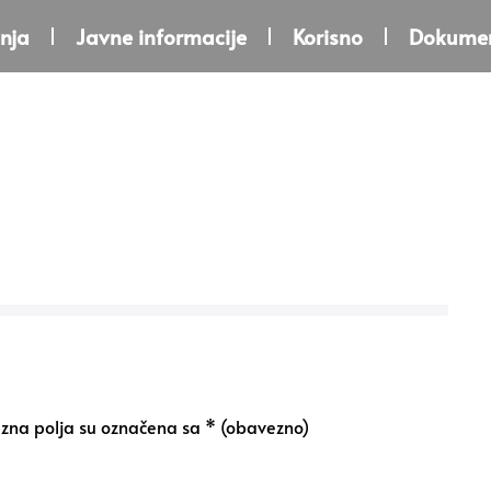
nja
Javne informacije
Korisno
Dokumen
na polja su označena sa
* (obavezno)