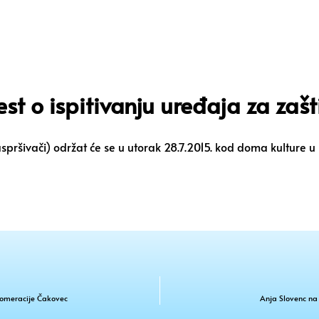
st o ispitivanju uređaja za zašti
i raspršivači) održat će se u utorak 28.7.2015. kod doma kulture
glomeracije Čakovec
Anja Slovenc na 