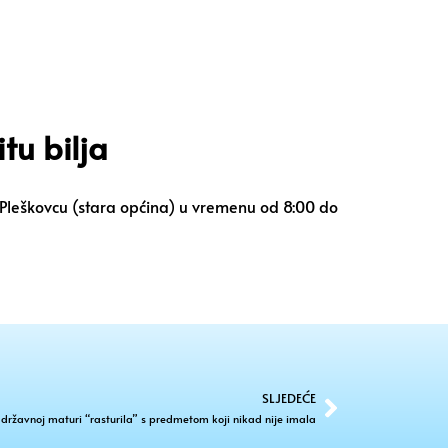
tu bilja
 u Pleškovcu (stara općina) u vremenu od 8:00 do
SLJEDEĆE
državnoj maturi “rasturila” s predmetom koji nikad nije imala