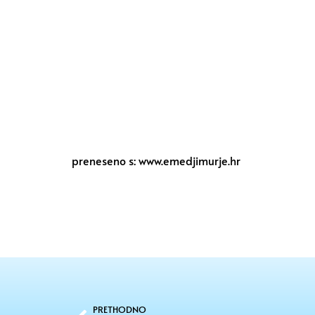
preneseno s: www.emedjimurje.hr
PRETHODNO