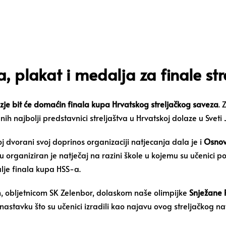
, plakat i medalja za finale st
ezje bit će domaćin finala kupa Hrvatskog streljačkog saveza
. 
ih najbolji predstavnici streljaštva u Hrvatskoj dolaze u Sveti 
j dvorani svoj doprinos organizaciji natjecanja dala je i
Osnovn
u organiziran je natječaj na razini škole u kojemu su učenici p
lje finala kupa HSS-a.
m, obljetnicom SK Zelenbor, dolaskom naše olimpijke
Snježane P
nastavku što su učenici izradili kao najavu ovog streljačkog na