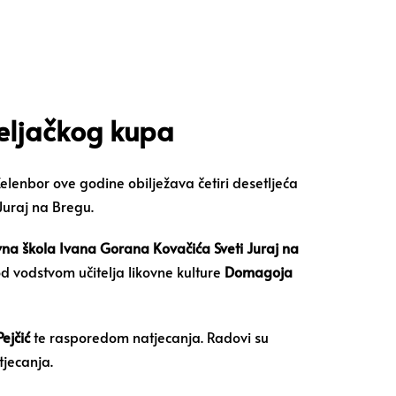
reljačkog kupa
Zelenbor ove godine obilježava četiri desetljeća
Juraj na Bregu.
a škola Ivana Gorana Kovačića Sveti Juraj na
od vodstvom učitelja likovne kulture
Domagoja
ejčić
te rasporedom natjecanja. Radovi su
tjecanja.