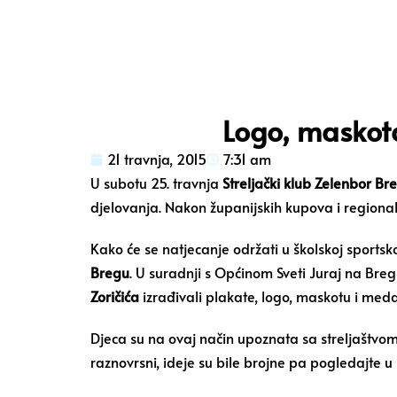
Logo, maskota
21 travnja, 2015
7:31 am
U subotu 25. travnja
Streljački klub Zelenbor Br
djelovanja. Nakon županijskih kupova i regionaln
Kako će se natjecanje održati u školskoj sportsko
Bregu
. U suradnji s Općinom Sveti Juraj na Breg
Zoričića
izrađivali plakate, logo, maskotu i meda
Djeca su na ovaj način upoznata sa streljaštvo
raznovrsni, ideje su bile brojne pa pogledajte u 