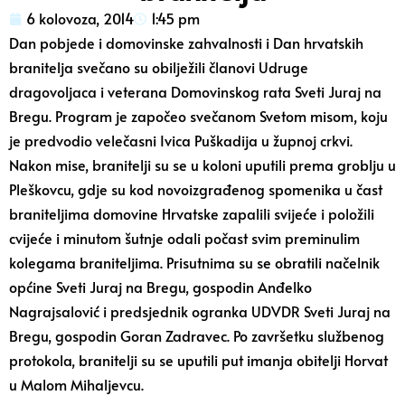
6 kolovoza, 2014
1:45 pm
Dan pobjede i domovinske zahvalnosti i Dan hrvatskih
branitelja svečano su obilježili članovi Udruge
dragovoljaca i veterana Domovinskog rata Sveti Juraj na
Bregu. Program je započeo svečanom Svetom misom, koju
je predvodio velečasni Ivica Puškadija u župnoj crkvi.
Nakon mise, branitelji su se u koloni uputili prema groblju u
Pleškovcu, gdje su kod novoizgrađenog spomenika u čast
braniteljima domovine Hrvatske zapalili svijeće i položili
cvijeće i minutom šutnje odali počast svim preminulim
kolegama braniteljima. Prisutnima su se obratili načelnik
općine Sveti Juraj na Bregu, gospodin Anđelko
Nagrajsalović i predsjednik ogranka UDVDR Sveti Juraj na
Bregu, gospodin Goran Zadravec. Po završetku službenog
protokola, branitelji su se uputili put imanja obitelji Horvat
u Malom Mihaljevcu.