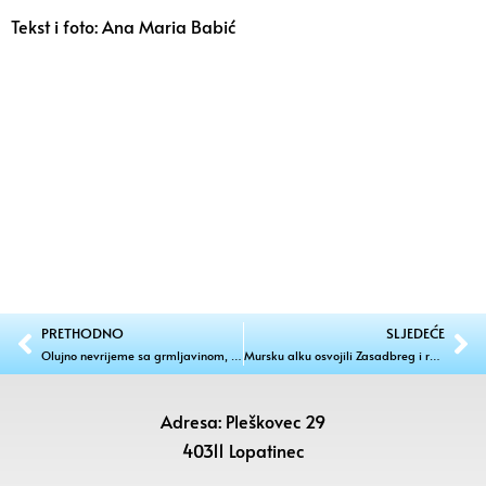
Tekst i foto: Ana Maria Babić
PRETHODNO
SLJEDEĆE
Olujno nevrijeme sa grmljavinom, munjama, velikim količinama kiše i tučom
Mursku alku osvojili Zasadbreg i rekreativke iz Središća
Adresa: Pleškovec 29
40311 Lopatinec