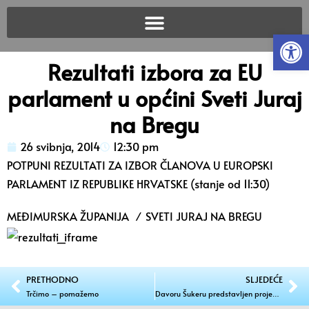
Open
Rezultati izbora za EU
parlament u općini Sveti Juraj
na Bregu
26 svibnja, 2014
12:30 pm
POTPUNI REZULTATI ZA IZBOR ČLANOVA U EUROPSKI
PARLAMENT IZ REPUBLIKE HRVATSKE (stanje od 11:30)
MEĐIMURSKA ŽUPANIJA
⁄ SVETI JURAJ NA BREGU
PRETHODNO
SLJEDEĆE
Trčimo – pomažemo
Davoru Šukeru predstavljen projekt SRC Rogoznica u Vučetincu