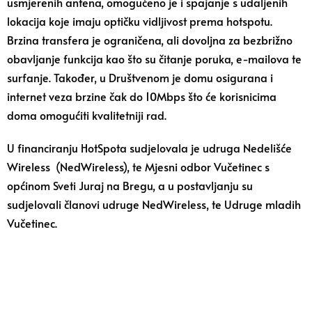
usmjerenih antena, omogućeno je i spajanje s udaljenih
lokacija koje imaju optičku vidljivost prema hotspotu.
Brzina transfera je ograničena, ali dovoljna za bezbrižno
obavljanje funkcija kao što su čitanje poruka, e-mailova te
surfanje. Također, u Društvenom je domu osigurana i
internet veza brzine čak do 10Mbps što će korisnicima
doma omogućiti kvalitetniji rad.
U financiranju HotSpota sudjelovala je udruga Nedelišće
Wireless (NedWireless), te Mjesni odbor Vučetinec s
općinom Sveti Juraj na Bregu, a u postavljanju su
sudjelovali članovi udruge NedWireless, te Udruge mladih
Vučetinec.