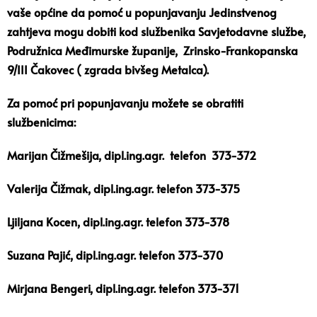
vaše općine da pomoć u popunjavanju Jedinstvenog
zahtjeva mogu dobiti kod službenika Savjetodavne službe,
Podružnica Međimurske županije, Zrinsko-Frankopanska
9/III Čakovec ( zgrada bivšeg Metalca).
Za pomoć pri popunjavanju možete se obratiti
službenicima:
Marijan Čižmešija, dipl.ing.agr. telefon 373-372
Valerija Čižmak, dipl.ing.agr. telefon 373-375
Ljiljana Kocen, dipl.ing.agr. telefon 373-378
Suzana Pajić, dipl.ing.agr. telefon 373-370
Mirjana Bengeri, dipl.ing.agr. telefon 373-371