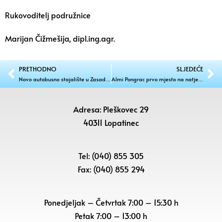
Rukovoditelj podružnice
Marijan Čižmešija, dipl.ing.agr.
PRETHODNO
SLJEDEĆE
Novo autobusno stajalište u Zasadbregu
Almi Pongrac prvo mjesto na natjecanju Engleski u akciji
Adresa: Pleškovec 29
40311 Lopatinec
Tel: (040) 855 305
Fax: (040) 855 294
Ponedjeljak – Četvrtak 7:00 – 15:30 h
Petak
7:00 – 13:00 h