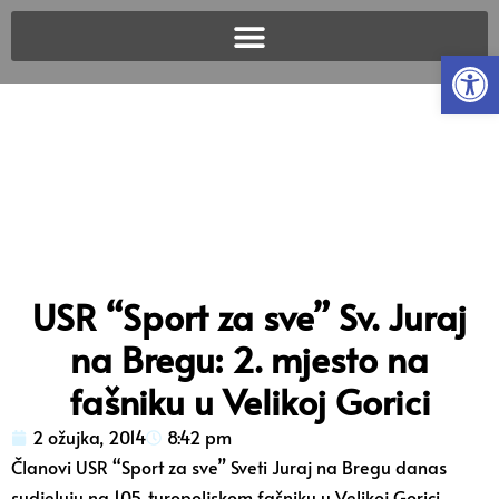
Open
USR “Sport za sve” Sv. Juraj
na Bregu: 2. mjesto na
fašniku u Velikoj Gorici
2 ožujka, 2014
8:42 pm
Članovi USR “Sport za sve” Sveti Juraj na Bregu danas
sudjeluju na 105. turopoljskom fašniku u Velikoj Gorici.