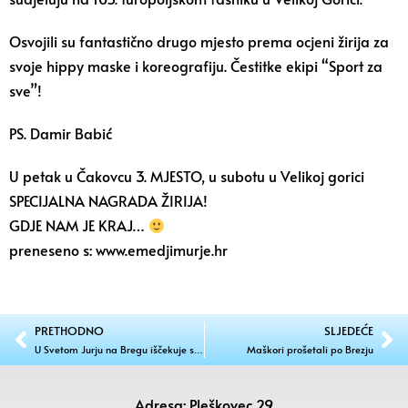
Osvojili su fantastično drugo mjesto prema ocjeni žirija za
svoje hippy maske i koreografiju. Čestitke ekipi “Sport za
sve”!
PS. Damir Babić
U petak u Čakovcu 3. MJESTO, u subotu u Velikoj gorici
SPECIJALNA NAGRADA ŽIRIJA!
GDJE NAM JE KRAJ…
preneseno s: www.emedjimurje.hr
PRETHODNO
SLJEDEĆE
U Svetom Jurju na Bregu iščekuje se dovršetak dvorane
Maškori prošetali po Brezju
Adresa: Pleškovec 29