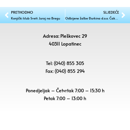
PRETHODNO
SLJEDEĆE
Konjički klub Sveti Juraj na Bregu
Odbijene žalbe Đurkina d.o.o. Čakovec i Tim-gradnje d.o.o. Zagreb
Adresa: Pleškovec 29
40311 Lopatinec
Tel: (040) 855 305
Fax: (040) 855 294
Ponedjeljak – Četvrtak 7:00 – 15:30 h
Petak
7:00 – 13:00 h