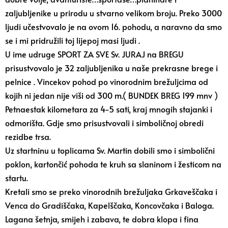
zaljubljenike u prirodu u stvarno velikom broju. Preko 3000
ljudi učestvovalo je na ovom 16. pohodu, a naravno da smo
se i mi pridružili toj lijepoj masi ljudi .
U ime udruge SPORT ZA SVE Sv. JURAJ na BREGU
prisustvovalo je 32 zaljubljenika u naše prekrasne brege i
pelnice . Vincekov pohod po vinorodnim brežuljcima od
kojih ni jedan nije viši od 300 m.( BUNDEK BREG 199 mnv )
Petnaestak kilometara za 4-5 sati, kraj mnogih stajanki i
odmorišta. Gdje smo prisustvovali i simboličnoj obredi
rezidbe trsa.
Uz startninu u toplicama Sv. Martin dobili smo i simbolični
poklon, kartončić pohoda te kruh sa slaninom i žesticom na
startu.
Kretali smo se preko vinorodnih brežuljaka Grkaveščaka i
Venca do Gradiščaka, Kapelščaka, Koncovčaka i Baloga.
Lagana šetnja, smijeh i zabava, te dobra klopa i fina