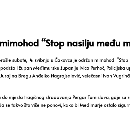
mimohod “Stop nasilju među 
 prošle subote, 4. svibnja u Čakovcu je održan mimohod “Sto
 podržali župan Međimurske županije Ivica Perhoč, Policijska
 Juraj na Bregu Anđelko Nagrajsalović, velečasni Ivan Vugrinči
 do mjesta tragičnog stradavanja Pergar Tomislava, gdje su zap
a se takvo što više ne ponovi, kako bi Međimurje ostalo sigurn