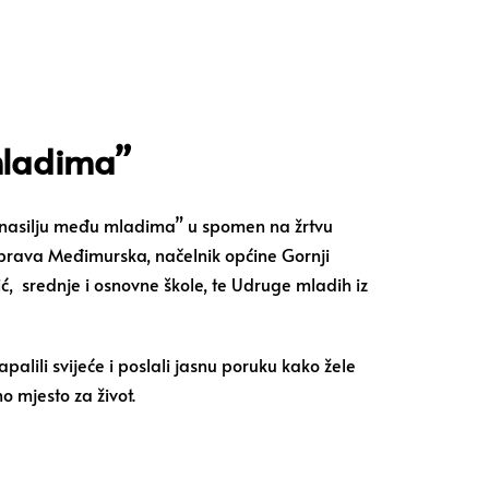
mladima”
p nasilju među mladima” u spomen na žrtvu
 uprava Međimurska, načelnik općine Gornji
ć, srednje i osnovne škole, te Udruge mladih iz
alili svijeće i poslali jasnu poruku kako žele
o mjesto za život.