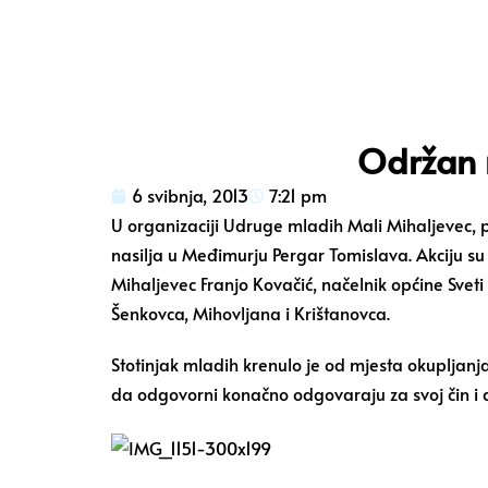
Održan 
6 svibnja, 2013
7:21 pm
U organizaciji Udruge mladih Mali Mihaljevec,
nasilja u Međimurju Pergar Tomislava. Akciju su
Mihaljevec Franjo Kovačić, načelnik općine Sveti
Šenkovca, Mihovljana i Krištanovca.
Stotinjak mladih krenulo je od mjesta okupljanja
da odgovorni konačno odgovaraju za svoj čin i d