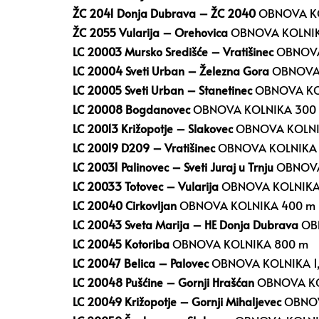
ŽC 2041 Donja Dubrava – ŽC 2040
OBNOVA KO
ŽC 2055 Vularija – Orehovica
OBNOVA KOLNIK
LC 20003 Mursko Središće – Vratišinec
OBNOVA
LC 20004 Sveti Urban – Železna Gora
OBNOVA 
LC 20005 Sveti Urban – Stanetinec
OBNOVA KOL
LC 20008 Bogdanovec
OBNOVA KOLNIKA 300
LC 20013 Križopotje – Slakovec
OBNOVA KOLNIK
LC 20019 D209 – Vratišinec
OBNOVA KOLNIKA
LC 20031 Palinovec – Sveti Juraj u Trnju
OBNOVA
LC 20033 Totovec – Vularija
OBNOVA KOLNIKA
LC 20040 Cirkovljan
OBNOVA KOLNIKA 400 m
LC 20043 Sveta Marija – HE Donja Dubrava
OB
LC 20045 Kotoriba
OBNOVA KOLNIKA 800 m
LC 20047 Belica – Palovec
OBNOVA KOLNIKA 1
LC 20048 Pušćine – Gornji Hrašćan
OBNOVA KO
LC 20049 Križopotje – Gornji Mihaljevec
OBNOV