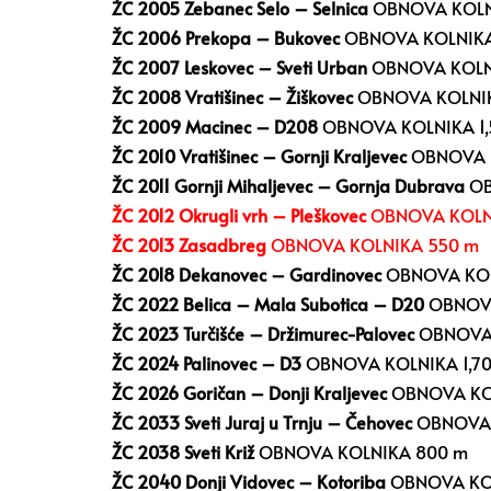
ŽC 2005 Zebanec Selo – Selnica
OBNOVA KOLNI
ŽC 2006 Prekopa – Bukovec
OBNOVA KOLNIKA
ŽC 2007 Leskovec – Sveti Urban
OBNOVA KOLNI
ŽC 2008 Vratišinec – Žiškovec
OBNOVA KOLNIK
ŽC 2009 Macinec – D208
OBNOVA KOLNIKA 1,
ŽC 2010 Vratišinec – Gornji Kraljevec
OBNOVA K
ŽC 2011 Gornji Mihaljevec – Gornja Dubrava
OB
ŽC 2012 Okrugli vrh – Pleškovec
OBNOVA KOLNI
ŽC 2013 Zasadbreg
OBNOVA KOLNIKA 550 m
ŽC 2018 Dekanovec – Gardinovec
OBNOVA KOL
ŽC 2022 Belica – Mala Subotica – D20
OBNOVA
ŽC 2023 Turčišće – Držimurec-Palovec
OBNOVA 
ŽC 2024 Palinovec – D3
OBNOVA KOLNIKA 1,7
ŽC 2026 Goričan – Donji Kraljevec
OBNOVA KOL
ŽC 2033 Sveti Juraj u Trnju – Čehovec
OBNOVA 
ŽC 2038 Sveti Križ
OBNOVA KOLNIKA 800 m
ŽC 2040 Donji Vidovec – Kotoriba
OBNOVA KOL