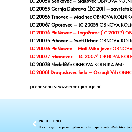
LC 20050 Šenkovec – Slakovec
OBNOVA KOLNI
LC 20055 Gornja Dubrava (ŽC 2011 – završetak
LC 20056 Trnovec – Macinec
OBNOVA KOLNIKA
LC 20067 Oporovec – LC 20039
OBNOVA KOLN
LC 20074 Pleškovec – Logožarec (LC 20077)
OB
LC 20075 Prhovec – Sveti Urban
OBNOVA KOLNI
LC 20076 Pleškovec – Mali Mihaljevec
OBNOVA 
LC 20077 Frkanovec – LC 20074
OBNOVA KOLN
LC 20078 Nedelišće
OBNOVA KOLNIKA 650
LC 20081 Dragoslavec Selo – Okrugli Vrh
OBNO
preneseno s:
www.emedjimurje.hr
PRETHODNO
Početak građenja razdjelne kanalizacije naselja Mali Mihalje