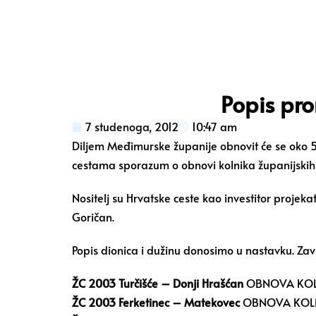
Popis pro
7 studenoga, 2012
10:47 am
Diljem Međimurske županije obnovit će se oko 5
cestama sporazum o obnovi kolnika županijskih i
Nositelj su Hrvatske ceste kao investitor proje
Goričan.
Popis dionica i dužinu donosimo u nastavku. Za
ŽC 2003 Turčišće – Donji Hrašćan
OBNOVA KOL
ŽC 2003 Ferketinec – Matekovec
OBNOVA KOLN