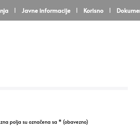
nja
Javne informacije
Korisno
Dokumen
na polja su označena sa
* (obavezno)